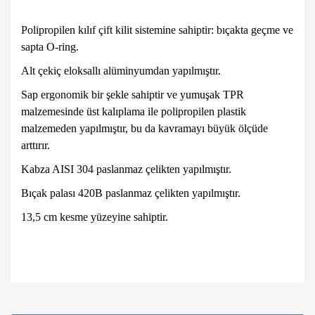
Polipropilen kılıf çift kilit sistemine sahiptir: bıçakta geçme ve
sapta O-ring.
Alt çekiç eloksallı alüminyumdan yapılmıştır.
Sap ergonomik bir şekle sahiptir ve yumuşak TPR
malzemesinde üst kalıplama ile polipropilen plastik
malzemeden yapılmıştır, bu da kavramayı büyük ölçüde
arttırır.
Kabza AISI 304 paslanmaz çelikten yapılmıştır.
Bıçak palası 420B paslanmaz çelikten yapılmıştır.
13,5 cm kesme yüzeyine sahiptir.
Bu ürünün fiyat bilgisi, resim, ürün açıklamalarında ve diğer
konularda yetersiz gördüğünüz noktaları öneri formunu
Bu ürüne ilk yorumu siz yapın!