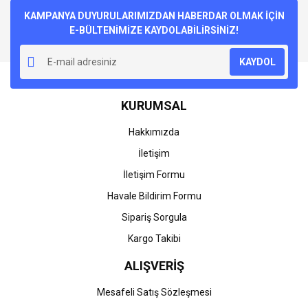
kullanarak tarafımıza iletebilirsiniz.
Görüş ve önerileriniz için teşekkür ederiz.
KAMPANYA DUYURULARIMIZDAN HABERDAR OLMAK İÇİN
E-BÜLTENİMİZE KAYDOLABİLİRSİNİZ!
Yorum Yaz
Ürün resmi kalitesiz, bozuk veya görüntülenemiyor.
KAYDOL
Ürün açıklamasında eksik bilgiler bulunuyor.
Ürün bilgilerinde hatalar bulunuyor.
KURUMSAL
Ürün fiyatı diğer sitelerden daha pahalı.
Bu ürüne benzer farklı alternatifler olmalı.
Hakkımızda
İletişim
İletişim Formu
Havale Bildirim Formu
Gönder
Sipariş Sorgula
Kargo Takibi
ALIŞVERİŞ
Mesafeli Satış Sözleşmesi