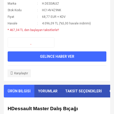
Marka
H.DESSAULT
Stok Kodu
HC14V4Z9NK
Fiyat
68,77 EUR + KDV
Havale
4.096,09 TL (%5,00 havale indirimi)
* 467,34 TL den başlayan taksitlerle!!
GELİNCE HABER VER
Karşılaştır
ÜRÜN BİLGİSİ
YORUMLAR
TAKSİT SEÇENEKLERİ
ÖN
HDessault Master Dalış Bıçağı