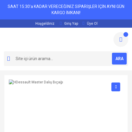
SAAT 15:30'a KADAR VERECEĞİNİZ SİPARİŞLER İÇİN AYNI GÜN
KARGO İMKANI!
Hoşgeldiniz
Giriş Yap
Üye Ol
ARA