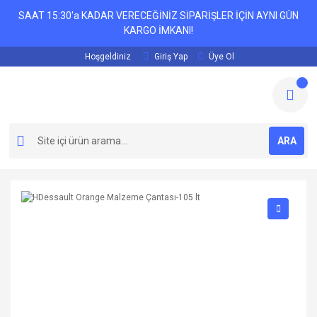
SAAT 15:30'a KADAR VERECEĞİNİZ SİPARİŞLER İÇİN AYNI GÜN
KARGO İMKANI!
Hoşgeldiniz
Giriş Yap
Üye Ol
ARA