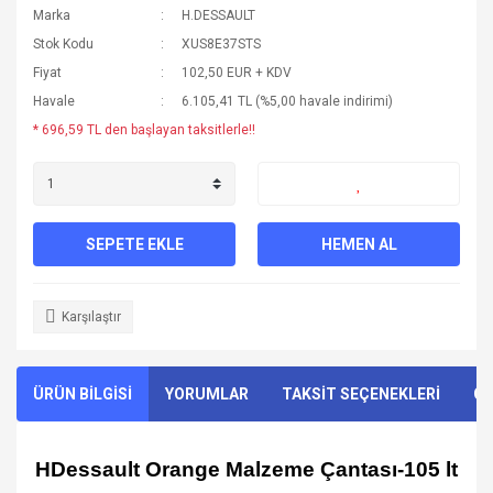
Marka
H.DESSAULT
Stok Kodu
XUS8E37STS
Fiyat
102,50 EUR + KDV
Havale
6.105,41 TL (%5,00 havale indirimi)
* 696,59 TL den başlayan taksitlerle!!
SEPETE EKLE
HEMEN AL
Karşılaştır
ÜRÜN BİLGİSİ
YORUMLAR
TAKSİT SEÇENEKLERİ
ÖN
HDessault Orange Malzeme Çantası-105 lt