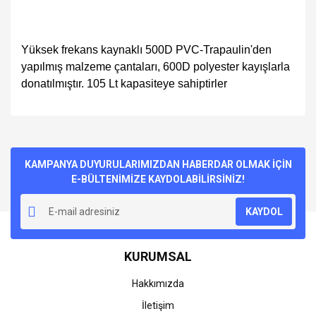
Yüksek frekans kaynaklı 500D PVC-Trapaulin'den
yapılmış malzeme çantaları, 600D polyester kayışlarla
donatılmıştır. 105 Lt kapasiteye sahiptirler
Bu ürünün fiyat bilgisi, resim, ürün açıklamalarında ve diğer
konularda yetersiz gördüğünüz noktaları öneri formunu
Bu ürüne ilk yorumu siz yapın!
kullanarak tarafımıza iletebilirsiniz.
Görüş ve önerileriniz için teşekkür ederiz.
KAMPANYA DUYURULARIMIZDAN HABERDAR OLMAK İÇİN
E-BÜLTENİMİZE KAYDOLABİLİRSİNİZ!
Yorum Yaz
Ürün resmi kalitesiz, bozuk veya görüntülenemiyor.
KAYDOL
Ürün açıklamasında eksik bilgiler bulunuyor.
Ürün bilgilerinde hatalar bulunuyor.
KURUMSAL
Ürün fiyatı diğer sitelerden daha pahalı.
Bu ürüne benzer farklı alternatifler olmalı.
Hakkımızda
İletişim