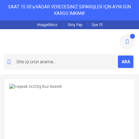
SAAT 15:30'a KADAR VERECEĞİNİZ SİPARİŞLER İÇİN AYNI GÜN
KARGO İMKANI!
Hoşgeldiniz
Giriş Yap
Üye Ol
ARA