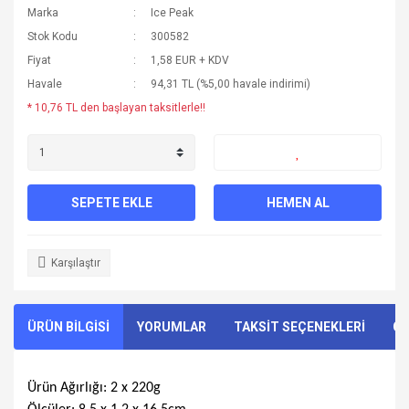
Marka
Ice Peak
Stok Kodu
300582
Fiyat
1,58 EUR + KDV
Havale
94,31 TL (%5,00 havale indirimi)
* 10,76 TL den başlayan taksitlerle!!
SEPETE EKLE
HEMEN AL
Karşılaştır
ÜRÜN BİLGİSİ
YORUMLAR
TAKSİT SEÇENEKLERİ
ÖN
Ürün Ağırlığı: 2 x 220g