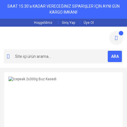
SAAT 15:30'a KADAR VERECEĞİNİZ SİPARİŞLER İÇİN AYNI GÜN
KARGO İMKANI!
Hoşgeldiniz
Giriş Yap
Üye Ol
ARA