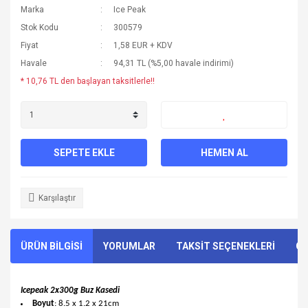
Marka
Ice Peak
Stok Kodu
300579
Fiyat
1,58 EUR + KDV
Havale
94,31 TL (%5,00 havale indirimi)
* 10,76 TL den başlayan taksitlerle!!
SEPETE EKLE
HEMEN AL
Karşılaştır
ÜRÜN BİLGİSİ
YORUMLAR
TAKSİT SEÇENEKLERİ
ÖN
Icepeak 2x300g Buz Kasedi
Boyut
: 8.5 x 1.2 x 21cm