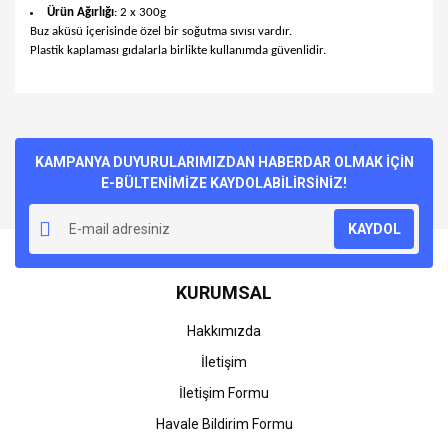
Ürün Ağırlığı
: 2 x 300g
Buz aküsü içerisinde özel bir soğutma sıvısı vardır.
Plastik kaplaması gıdalarla birlikte kullanımda güvenlidir.
Bu ürünün fiyat bilgisi, resim, ürün açıklamalarında ve diğer
konularda yetersiz gördüğünüz noktaları öneri formunu
Bu ürüne ilk yorumu siz yapın!
kullanarak tarafımıza iletebilirsiniz.
Görüş ve önerileriniz için teşekkür ederiz.
KAMPANYA DUYURULARIMIZDAN HABERDAR OLMAK İÇİN
E-BÜLTENİMİZE KAYDOLABİLİRSİNİZ!
Yorum Yaz
Ürün resmi kalitesiz, bozuk veya görüntülenemiyor.
KAYDOL
Ürün açıklamasında eksik bilgiler bulunuyor.
Ürün bilgilerinde hatalar bulunuyor.
KURUMSAL
Ürün fiyatı diğer sitelerden daha pahalı.
Bu ürüne benzer farklı alternatifler olmalı.
Hakkımızda
İletişim
İletişim Formu
Havale Bildirim Formu