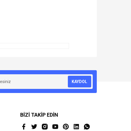
ğlar.
za iletebilirsiniz.
KAYDOL
BİZİ TAKİP EDİN