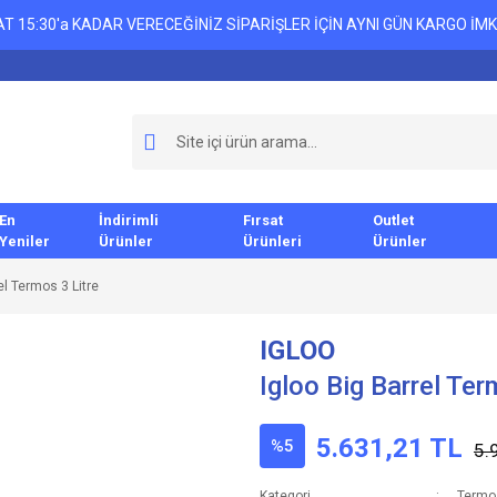
T 15:30'a KADAR VERECEĞİNİZ SİPARİŞLER İÇİN AYNI GÜN KARGO İMK
En
İndirimli
Fırsat
Outlet
Yeniler
Ürünler
Ürünleri
Ürünler
el Termos 3 Litre
IGLOO
Igloo Big Barrel Ter
5.631,21 TL
%5
5.
Kategori
Termo