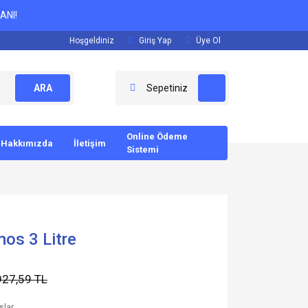
ANI!
Hoşgeldiniz
Giriş Yap
Üye Ol
ARA
Sepetiniz
Online Ödeme
Hakkımızda
İletişim
Sistemi
mos 3 Litre
927,59 TL
slar