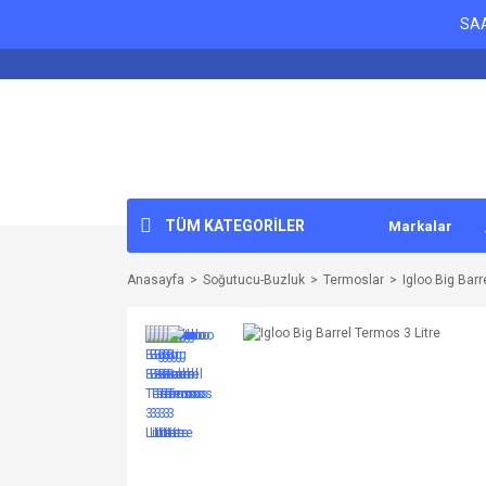
SAA
TÜM KATEGORİLER
Markalar
Anasayfa
Soğutucu-Buzluk
Termoslar
Igloo Big Barr