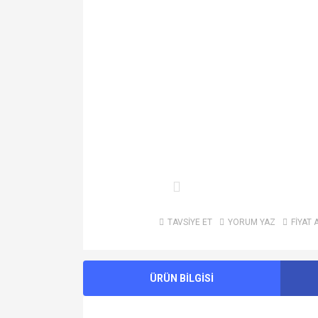
TAVSİYE ET
YORUM YAZ
FİYAT 
ÜRÜN BİLGİSİ