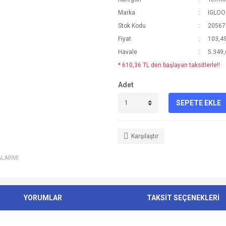
Marka
IGLOO
Stok Kodu
20567
Fiyat
103,4
Havale
5.349,
* 610,36 TL den başlayan taksitlerle!!
Adet
SEPETE EKLE
Karşılaştır
ALARMI
YORUMLAR
TAKSİT SEÇENEKLERİ