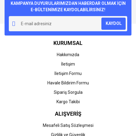
Görüş ve önerileriniz için teşekkür ederiz.
KAMPANYA DUYURULARIMIZDAN HABERDAR OLMAK İÇİN
E-BÜLTENİMİZE KAYDOLABİLİRSİNİZ!
Yorum Yaz
Ürün resmi kalitesiz, bozuk veya görüntülenemiyor.
KAYDOL
Ürün açıklamasında eksik bilgiler bulunuyor.
Ürün bilgilerinde hatalar bulunuyor.
KURUMSAL
Ürün fiyatı diğer sitelerden daha pahalı.
Bu ürüne benzer farklı alternatifler olmalı.
Hakkımızda
İletişim
İletişim Formu
Havale Bildirim Formu
Gönder
Sipariş Sorgula
Kargo Takibi
ALIŞVERİŞ
Mesafeli Satış Sözleşmesi
Gizlilik ve Güvenlik