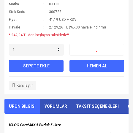
Marka
IGLOO
Stok Kodu
300723
Fiyat
41,19 USD + KDV
Havale
2.129,26 TL (%5,00 havale indirimi)
* 242,94 TL den başlayan taksitlerle!!
SEPETE EKLE
HEMEN AL
Karşılaştır
ÜRÜN BİLGİSİ
YORUMLAR
TAKSİT SEÇENEKLERİ
ÖN
IGLOO CoreMAX 5 Buzluk 5 Litre