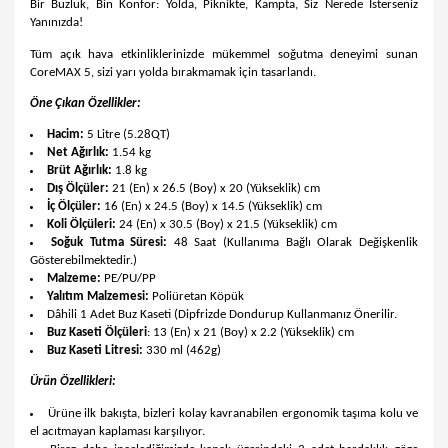
Bir Buzluk, Bin Konfor: Yolda, Piknikte, Kampta, Siz Nerede İsterseniz
Yanınızda!
Tüm açık hava etkinliklerinizde mükemmel soğutma deneyimi sunan
CoreMAX 5, sizi yarı yolda bırakmamak için tasarlandı.
Öne Çıkan Özellikler:
Hacim:
5 Litre (5.28QT)
Net Ağırlık:
1.54 kg
Brüt Ağırlık:
1.8 kg
Dış Ölçüler:
21 (En) x 26.5 (Boy) x 20 (Yükseklik) cm
İç Ölçüler:
16 (En) x 24.5 (Boy) x 14.5 (Yükseklik) cm
Koli Ölçüleri:
24 (En) x 30.5 (Boy) x 21.5 (Yükseklik) cm
Soğuk Tutma Süresi:
48 Saat (Kullanıma Bağlı Olarak Değişkenlik
Gösterebilmektedir.)
Malzeme:
PE/PU/PP
Yalıtım Malzemesi:
Poliüretan Köpük
Dâhili 1 Adet Buz Kaseti (Dipfrizde Dondurup Kullanmanız Önerilir.
Buz Kaseti Ölçüleri
: 13 (En) x 21 (Boy) x 2.2 (Yükseklik) cm
Buz Kaseti Litresi:
330 ml (462g)
Ürün Özellikleri:
Ürüne ilk bakışta, bizleri kolay kavranabilen ergonomik taşıma kolu ve
el acıtmayan kaplaması karşılıyor.