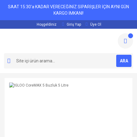
SAAT 15:30'a KADAR VERECEĞİNİZ SİPARİŞLER İÇİN AYNI GÜN
KARGO İMKANI!
Hoşgeldiniz
Giriş Yap
Üye Ol
ARA