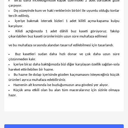
Biraz daha incelediğimizde kapak üzerindeki 2 adet bardaklık göze
çarpıyor.
Dış yüzeyinde kum ve haki renklerinin birbiri ile uyumlu olduğu tonlar
tercih edilmiş.
İçeriye bakmak istersek bizleri 1 adet kilitli açma-kapama kulpu
karşılıyor.
Kilidi açtığımızda 1 adet dâhili buz kaseti görüyoruz. Takılıp
çıkarılabilen buz kaseti ürünlerinizin uzun süre muhafaza edilmesi
ve bu muhafaza sırasında alandan tasarruf edilebilmesi için tasarlandı.
Buz kasetleri sudan daha hızlı donar ve çok daha uzun süre
çözünmeden kalır.
İçeriye biraz daha baktığımızda bizi diğer karşılayan özellik sağdan-sola
hareket ettirilebilen bir hazne.
Bu hazne ile dolap içerisinde gözden kaçmamasını isteyeceğiniz küçük
ürünleri ayrıca muhafaza edebilirsiniz.
Haznenin alt kısmında ise buzluğumuzun ana gövdesi yer alıyor.
Küçük ama etkili olan bu alan tüm maceralarınız için sizinle olmaya
hazır.
Bu ürünün fiyat bilgisi, resim, ürün açıklamalarında ve diğer
konularda yetersiz gördüğünüz noktaları öneri formunu
Bu ürüne ilk yorumu siz yapın!
kullanarak tarafımıza iletebilirsiniz.