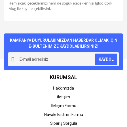
Hem sıcak içeceklerinizi hem de soğuk içeceklerinizi Igloo Cork
Mug ile keyifle içebilirsiniz.
Bu ürünün fiyat bilgisi, resim, ürün açıklamalarında ve diğer
konularda yetersiz gördüğünüz noktaları öneri formunu
Bu ürüne ilk yorumu siz yapın!
kullanarak tarafımıza iletebilirsiniz.
Görüş ve önerileriniz için teşekkür ederiz.
KAMPANYA DUYURULARIMIZDAN HABERDAR OLMAK İÇİN
E-BÜLTENİMİZE KAYDOLABİLİRSİNİZ!
Yorum Yaz
Ürün resmi kalitesiz, bozuk veya görüntülenemiyor.
KAYDOL
Ürün açıklamasında eksik bilgiler bulunuyor.
Ürün bilgilerinde hatalar bulunuyor.
KURUMSAL
Ürün fiyatı diğer sitelerden daha pahalı.
Bu ürüne benzer farklı alternatifler olmalı.
Hakkımızda
İletişim
İletişim Formu
Havale Bildirim Formu
Gönder
Sipariş Sorgula