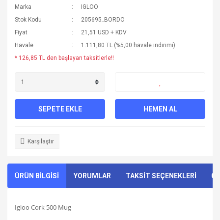
Marka
IGLOO
Stok Kodu
205695_BORDO
Fiyat
21,51 USD + KDV
Havale
1.111,80 TL (%5,00 havale indirimi)
* 126,85 TL den başlayan taksitlerle!!
SEPETE EKLE
HEMEN AL
Karşılaştır
ÜRÜN BİLGİSİ
YORUMLAR
TAKSİT SEÇENEKLERİ
ÖN
Igloo Cork 500 Mug