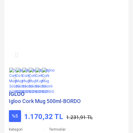
IGLOO
Igloo Cork Mug 500ml-BORDO
1.170,32 TL
%5
1.231,91 TL
Kategori
Termoslar