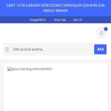
SAAT 15:30'a KADAR VERECEĞİNİZ SİPARİŞLER İÇİN AYNI GÜN
KARGO İMKANI!
Hoşgeldiniz
Giriş Yap
Üye Ol
ARA