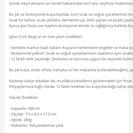
İçmek, keyif almanın en temel haklarından biri! İşte, keyfinizi maksi
Bu şık ve fonksiyonel kupa bardak, tüm sıcak ve soğuk içeceklerinizi muh
Sıcak bir kahve, sıcak çikolata, demleme çay, bitki çayları ve poşet çay
Ayrıca gün boyu sıvı kaybını kompanse etmek ve sağlığınıza katkıda bul
Igloo Cork Mug'un en öne çıkan özellikleri:
- Sentetik mantar kaplı tabanı: Kupanın terlemesini engeller ve masa y
- Mükemmel yalıtım: Sıcak ve soğuk içeceklerinizin saatlerce aynı sıcaklı
- 12 farklı renk seçeneği: Zevkinize ve tarzınıza uygun bir seçenek bulma
Bu şık kupa, evde, ofiste, kampta ve her mekanda kullanabileceğiniz, a
Kadınlar kadar erkekler de, mutfakta kendilerini göstermeleri için fırsa
İhtiyaçlarınıza bağlı olarak, 12 farklı renkteki bu kupa bardağa sahip ol
Teknik Özellikler:
- Kapasite: 500 ml
- Ölçüler: 7.5 x 8.5 x 17.5 cm
- Ağırlık: 280g
- Malzeme: 304 paslanmaz çelik