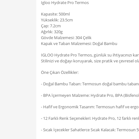
Igloo Hydrate Pro Termos
Kapasite: 500ml
Yükseklik: 23.5cm
Çap: 7.2cm
Ağırlık: 320g
Gövde Malzemesi: 304 Çelik
Kapak ve Taban Malzemesi: Doğal Bambu
IGLOO Hydrate Pro Termos, günlük su ihtiyacınızı karşı
Stilinizi ve doğayı koruyarak, size pratik ve çevresel o
Öne Çıkan Özellikler:
- Doğal Bambu Taban: Termosun doğal bambu tabanı, 
- BPA İçermeyen Malzeme: Hydrate Pro, BPA (Bisfenol A
- Hafif ve Ergonomik Tasarım: Termosun hafif ve ergono
- 12 Farklı Renk Seçenekleri: Hydrate Pro, 12 farklı re
- Sıcak İçecekler Sahatlerce Sıcak Kalacak: Termosun 50