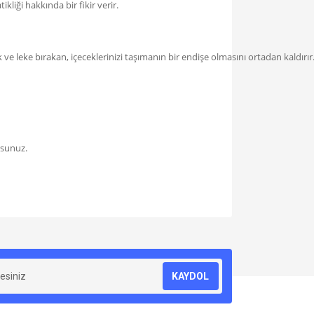
iği hakkında bir fikir verir.
k ve leke bırakan, içeceklerinizi taşımanın bir endişe olmasını ortadan kaldırır
rsunuz.
.
za iletebilirsiniz.
KAYDOL