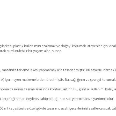
larken, plastik kullanımını azaltmak ve doğayı korumak isteyenler için ideal 
larak sürdürülebilir bir yaşam alanı sunar.
masanıza terleme lekesi yapmamak için tasarlanmıştır. Bu sayede, bardak 
) içermeyen malzemelerden üretilmiştir. Bu, sağlığınızı ve çevreyi korumak i
mik tasarımı, taşıma sırasında konforu artırır. Bu, günlük kullanımı kolaylaş
nk seçeneği sunar. Böylece, sahip olduğunuz stili yansıtmanıza yardımcı olur.
0 ml kapasitesi ve özel gövde tasarımı, sıcak içeceklerinizi saatlerce sıcak t