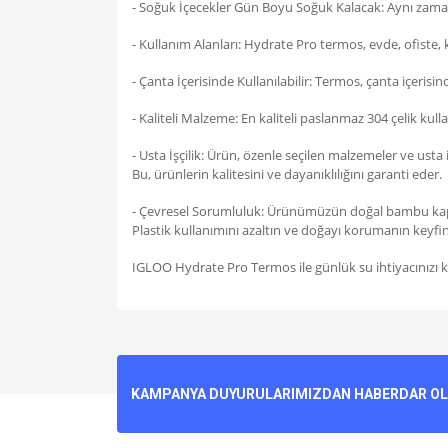
- Soğuk İçecekler Gün Boyu Soğuk Kalacak: Aynı zamand
- Kullanım Alanları: Hydrate Pro termos, evde, ofiste,
- Çanta İçerisinde Kullanılabilir: Termos, çanta içerisi
- Kaliteli Malzeme: En kaliteli paslanmaz 304 çelik kull
- Usta İşçilik: Ürün, özenle seçilen malzemeler ve usta 
Bu, ürünlerin kalitesini ve dayanıklılığını garanti eder.
- Çevresel Sorumluluk: Ürünümüzün doğal bambu kapl
Plastik kullanımını azaltın ve doğayı korumanın keyfini
IGLOO Hydrate Pro Termos ile günlük su ihtiyacınızı kar
Bu ürünün fiyat bilgisi, resim, ürün açıklamalarında v
Görüş ve önerileriniz için teşekkür ederiz.
Ürün resmi kalitesiz, bozuk veya görüntülenemiyo
KAMPANYA DUYURULARIMIZDAN HABERDAR OLMA
Ürün açıklamasında eksik bilgiler bulunuyor.
Ürün bilgilerinde hatalar bulunuyor.