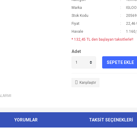
Marka
IGLOO
Stok Kodu
20569
Fiyat
22,46
Havale
1.160,
* 132,45 TL den başlayan taksitlerle!!
Adet
SEPETE EKLE
Karşılaştır
ALARMI
YORUMLAR
TAKSİT SEÇENEKLERİ