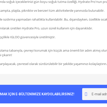
a soğuk içeceklerinizi gün boyu soğuk tutma özelliği, Hydrate Pro'nun pratikl
 kampta, plajda, piknikte ve benzeri tüm aktivitelerde yanınızda bulunabilir.
nde sızdırma yapmadan rahatlıkla kullanılabilir. Bu, dışarıdayken, özellikle sıca
anılarak üretilen Hydrate Pro, uzun süreli kullanım için dayanıklıdır.
işçilikle IGLOO güvencesiyle üretilmiştir.
ama tabanıyla, çevreyi korumak için küçük ama önemli bir adım atmış olu
 çıkarın!
şılayacak, çevresel olarak sürdürülebilir bir şekilde yaşamınızı kolaylaştırın
e diğer konularda yetersiz gördüğünüz noktaları öneri formunu kullanarak tarafımı
Bu ürüne ilk yorumu siz yapın!
r.
K İÇİN E-BÜLTENİMİZE KAYDOLABİLİRSİNİZ!
Yorum Yaz