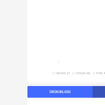
TAVSİYE ET
YORUM YAZ
FİYAT 
ÜRÜN BİLGİSİ