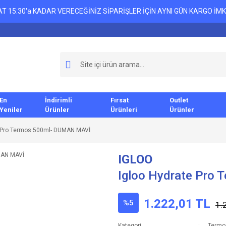
T 15:30'a KADAR VERECEĞİNİZ SİPARİŞLER İÇİN AYNI GÜN KARGO İMK
En
İndirimli
Fırsat
Outlet
Yeniler
Ürünler
Ürünleri
Ürünler
e Pro Termos 500ml- DUMAN MAVİ
IGLOO
Igloo Hydrate Pro
1.222,01 TL
%5
1.
Kategori
Termo