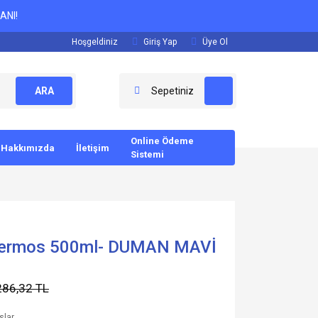
ANI!
Hoşgeldiniz
Giriş Yap
Üye Ol
ARA
Sepetiniz
Online Ödeme
Hakkımızda
İletişim
Sistemi
 Termos 500ml- DUMAN MAVİ
286,32 TL
slar