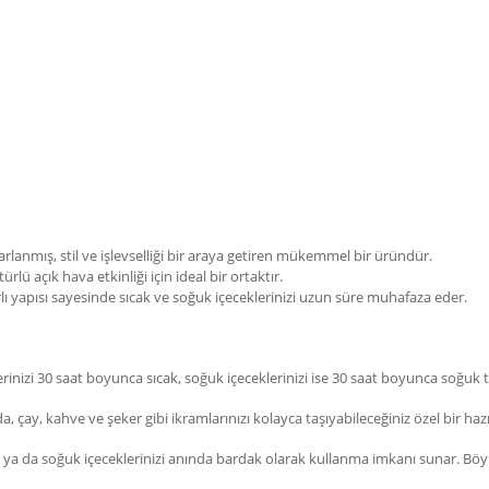
rlanmış, stil ve işlevselliği bir araya getiren mükemmel bir üründür.
ürlü açık hava etkinliği için ideal bir ortaktır.
lı yapısı sayesinde sıcak ve soğuk içeceklerinizi uzun süre muhafaza eder.
erinizi 30 saat boyunca sıcak, soğuk içeceklerinizi ise 30 saat boyunca soğu
 çay, kahve ve şeker gibi ikramlarınızı kolayca taşıyabileceğiniz özel bir haz
ak ya da soğuk içeceklerinizi anında bardak olarak kullanma imkanı sunar. Böy