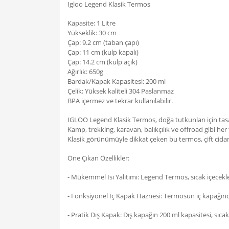
Igloo Legend Klasik Termos
Kapasite: 1 Litre
Yükseklik: 30 cm
Çap: 9.2 cm (taban çapı)
Çap: 11 cm (kulp kapalı)
Çap: 14.2 cm (kulp açık)
Ağırlık: 650g
Bardak/Kapak Kapasitesi: 200 ml
Çelik: Yüksek kaliteli 304 Paslanmaz
BPA içermez ve tekrar kullanılabilir.
IGLOO Legend Klasik Termos, doğa tutkunları için tasa
Kamp, trekking, karavan, balıkçılık ve offroad gibi her t
Klasik görünümüyle dikkat çeken bu termos, çift cidar
Öne Çıkan Özellikler:
- Mükemmel Isı Yalıtımı: Legend Termos, sıcak içecekl
- Fonksiyonel İç Kapak Haznesi: Termosun iç kapağında,
- Pratik Dış Kapak: Dış kapağın 200 ml kapasitesi, sıc