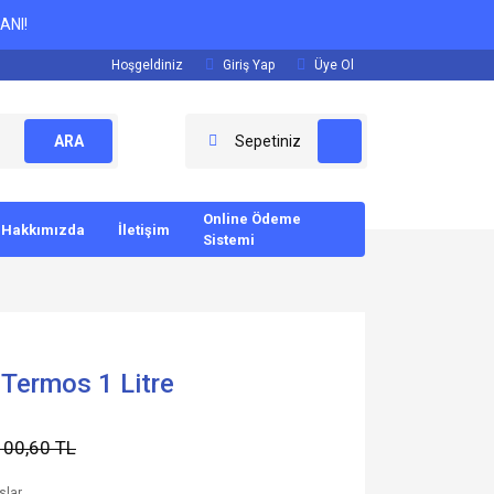
ANI!
Hoşgeldiniz
Giriş Yap
Üye Ol
ARA
Sepetiniz
Online Ödeme
Hakkımızda
İletişim
Sistemi
 Termos 1 Litre
100,60 TL
slar