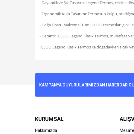
- Dayanıklı ve Şık Tasarım: Legend Termos, çekiçle döv
- Ergonomik Kulp Tasarımı: Termosun kulpu, açıldığında 
- Doğa Dostu Malzeme: Tüm IGLOO termosları gibi Leg
- Garanti: IGLOO Legend Klasik Termos, muhafaza ve fab
IGLOO Legend Klasik Termos ile doğadayken sıcak veya
Bu ürünün fiyat bilgisi, resim, ürün açıklamalarında v
Görüş ve önerileriniz için teşekkür ederiz.
Ürün resmi kalitesiz, bozuk veya görüntülenemiyo
KAMPANYA DUYURULARIMIZDAN HABERDAR OLMA
Ürün açıklamasında eksik bilgiler bulunuyor.
Ürün bilgilerinde hatalar bulunuyor.
Ürün fiyatı diğer sitelerden daha pahalı.
Bu ürüne benzer farklı alternatifler olmalı.
KURUMSAL
ALIŞV
Hakkımızda
Mesafel