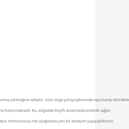
k tutma yeteneğine sahiptir. Uzun doğa yürüyüşlerinizde veya kamp etkinlikl
ne bulunmaktadır. Bu, doğadaki keyifli anlarınızda pratiklik sağlar.
lece, termosunuzu her açtığınızda yeni bir deneyim yaşayabilirsiniz.