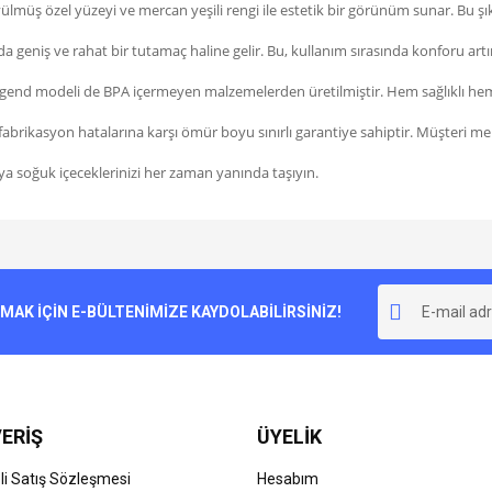
ülmüş özel yüzeyi ve mercan yeşili rengi ile estetik bir görünüm sunar. Bu şı
geniş ve rahat bir tutamaç haline gelir. Bu, kullanım sırasında konforu artırı
end modeli de BPA içermeyen malzemelerden üretilmiştir. Hem sağlıklı hem d
rikasyon hatalarına karşı ömür boyu sınırlı garantiye sahiptir. Müşteri memn
 soğuk içeceklerinizi her zaman yanında taşıyın.
e diğer konularda yetersiz gördüğünüz noktaları öneri formunu kullanarak tarafımı
Bu ürüne ilk yorumu siz yapın!
r.
K İÇİN E-BÜLTENİMİZE KAYDOLABİLİRSİNİZ!
Yorum Yaz
ERİŞ
ÜYELİK
i Satış Sözleşmesi
Hesabım