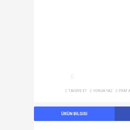
TAVSİYE ET
YORUM YAZ
FİYAT 
ÜRÜN BİLGİSİ