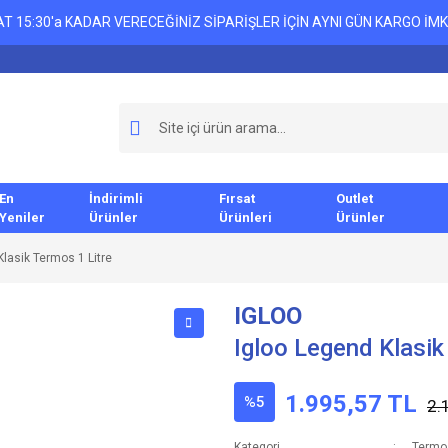
T 15:30'a KADAR VERECEĞİNİZ SİPARİŞLER İÇİN AYNI GÜN KARGO İMK
En
İndirimli
Fırsat
Outlet
Yeniler
Ürünler
Ürünleri
Ürünler
Klasik Termos 1 Litre
IGLOO
Igloo Legend Klasik
1.995,57 TL
%5
2.
Kategori
Termo