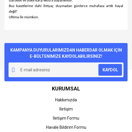
Darbeye ve yüke karşı ekstra dayanıklıdır.
Buz kasetlerine dahi ihtiyaç duymadan günlerce muhafaza artık hayal
değil!
Ultima ile mümkün.
Bu ürünün fiyat bilgisi, resim, ürün açıklamalarında ve diğer
konularda yetersiz gördüğünüz noktaları öneri formunu
Bu ürüne ilk yorumu siz yapın!
kullanarak tarafımıza iletebilirsiniz.
Görüş ve önerileriniz için teşekkür ederiz.
KAMPANYA DUYURULARIMIZDAN HABERDAR OLMAK İÇİN
E-BÜLTENİMİZE KAYDOLABİLİRSİNİZ!
Yorum Yaz
Ürün resmi kalitesiz, bozuk veya görüntülenemiyor.
KAYDOL
Ürün açıklamasında eksik bilgiler bulunuyor.
Ürün bilgilerinde hatalar bulunuyor.
KURUMSAL
Ürün fiyatı diğer sitelerden daha pahalı.
Bu ürüne benzer farklı alternatifler olmalı.
Hakkımızda
İletişim
İletişim Formu
Havale Bildirim Formu