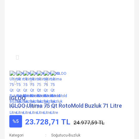
IGLOO
IGLOO Ultima 75 Qt RotoMold Buzluk 71 Litre
23.728,71 TL
%5
24.977,59 TL
Kategori
Soğutucu-Buzluk