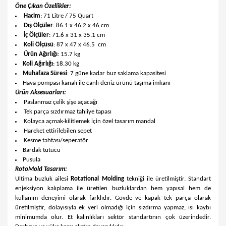
Öne Çıkan Özellikler:
Hacim
: 71 Litre / 75 Quart
Dış Ölçüler
: 86.1 x 46.2 x 46 cm
İç Ölçüler
: 71.6 x 31 x 35.1 cm
Koli Ölçüsü
: 87 x 47 x 46.5 cm
Ürün Ağırlığı
: 15.7 kg
Koli Ağırlığı
: 18.30 kg
Muhafaza Süresi
: 7 güne kadar buz saklama kapasitesi
Hava pompası kanalı ile canlı deniz ürünü taşıma imkanı
Ürün Aksesuarları:
Paslanmaz çelik şişe açacağı
Tek parça sızdırmaz tahliye tapası
Kolayca açmak-kilitlemek için özel tasarım mandal
Hareket ettirilebilen sepet
Kesme tahtası/seperatör
Bardak tutucu
Pusula
RotoMold Tasarım:
Ultima buzluk ailesi
Rotational Molding
tekniği ile üretilmiştir. Standart
enjeksiyon kalıplama ile üretilen buzluklardan hem yapısal hem de
kullanım deneyimi olarak farklıdır. Gövde ve kapak tek parça olarak
üretilmiştir, dolayısıyla ek yeri olmadığı için sızdırma yapmaz, ısı kaybı
minimumda olur. Et kalınlıkları sektör standartının çok üzerindedir.