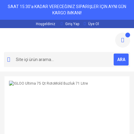
SAAT 15:30'a KADAR VERECEĞİNİZ SİPARİŞLER İÇİN AYNI GÜN
KARGO İMKANI!
Hoşgeldiniz
Giriş Yap
Üye Ol
ARA