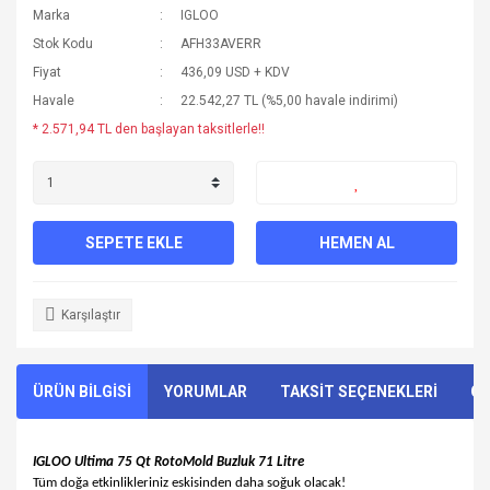
Marka
IGLOO
Stok Kodu
AFH33AVERR
Fiyat
436,09 USD + KDV
Havale
22.542,27 TL (%5,00 havale indirimi)
* 2.571,94 TL den başlayan taksitlerle!!
SEPETE EKLE
HEMEN AL
Karşılaştır
ÜRÜN BİLGİSİ
YORUMLAR
TAKSİT SEÇENEKLERİ
ÖN
IGLOO Ultima 75 Qt RotoMold Buzluk 71 Litre
Tüm doğa etkinlikleriniz eskisinden daha soğuk olacak!