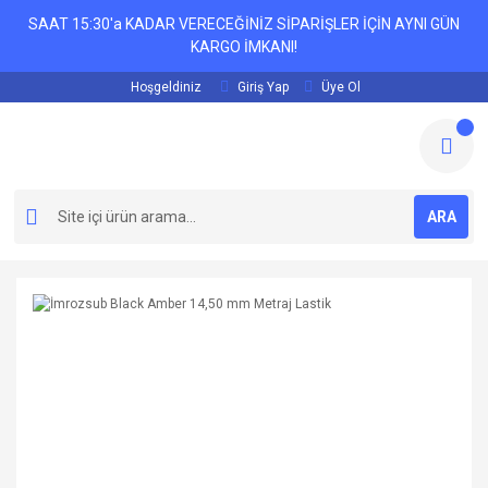
SAAT 15:30'a KADAR VERECEĞİNİZ SİPARİŞLER İÇİN AYNI GÜN
KARGO İMKANI!
Hoşgeldiniz
Giriş Yap
Üye Ol
ARA