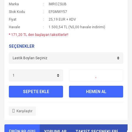
Marka
İMROZSUB
Stok Kodu
EFGMWY57
Fiyat
25,19 EUR + KDV
Havale
1.500,54 TL (%5,00 havale indirimi)
* 171,20 TL den başlayan taksitlerle!!
SEÇENEKLER
SEPETE EKLE
HEMEN AL
Karşılaştır
ÜRÜN BİLGİSİ
YORUMLAR
TAKSİT SEÇENEKLERİ
ÖN