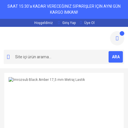
SAAT 15:30'a KADAR VERECEĞİNİZ SİPARİŞLER İÇİN AYNI GÜN
KARGO İMKANI!
Hoşgeldiniz
Giriş Yap
Üye Ol
ARA