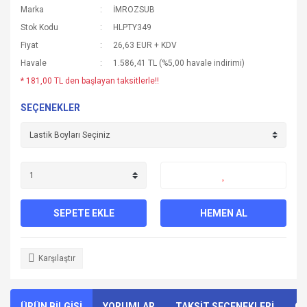
Marka
İMROZSUB
Stok Kodu
HLPTY349
Fiyat
26,63 EUR + KDV
Havale
1.586,41 TL (%5,00 havale indirimi)
* 181,00 TL den başlayan taksitlerle!!
SEÇENEKLER
SEPETE EKLE
HEMEN AL
Karşılaştır
ÜRÜN BİLGİSİ
YORUMLAR
TAKSİT SEÇENEKLERİ
ÖN