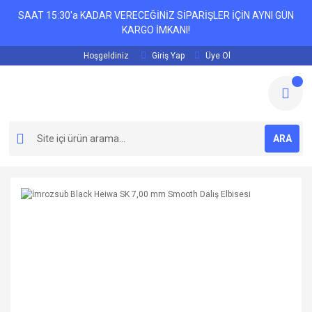
SAAT 15:30'a KADAR VERECEĞİNİZ SİPARİŞLER İÇİN AYNI GÜN
KARGO İMKANI!
Hoşgeldiniz
Giriş Yap
Üye Ol
ARA