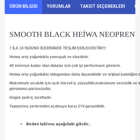
ÜRÜN BİLGİSİ
YORUMLAR
TAKSİT SEÇENEKLERİ
ÖN
SMOOTH BLACK HEİWA NEOPREN
7 İLA 10 İŞGÜNÜ İÇERİSİNDE TESLİM EDİLECEKTİR!!!
Heiwa orta yoğunluklu yumuşak ve elastiktir.
40 metreye kadar olan dalışlar için çok iyi performans gösterir.
Heiwa orta yoğunluklu oldugundan daha dayanıklıdır ve orijinal kalınlığını 
Maksimum sıcaklık için açık hücreli iç yüzeylidir,maksimum sessizlik ve d
görünümü pürüzsüzdür.
Gogüs pedi iç taraftadır.
Yapıştırma yerlerinden açılmaya karşı 2Yıl garantilidir.
Beden tablosu aşağıdaki gibidir;