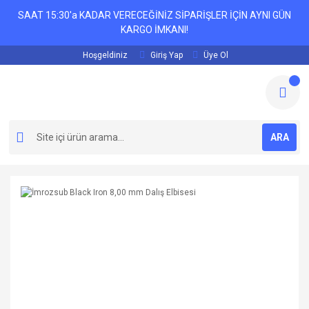
SAAT 15:30'a KADAR VERECEĞİNİZ SİPARİŞLER İÇİN AYNI GÜN
KARGO İMKANI!
Hoşgeldiniz
Giriş Yap
Üye Ol
ARA