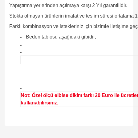
Yapıştırma yerlerinden açılmaya karşı 2 Yıl garantilidir.
Stokta olmayan ürünlerin imalat ve teslim süresi ortalama 1 
Farklı kombinasyon ve istekleriniz için bizimle iletişime geç
Beden tablosu aşağıdaki gibidir;
Not: Özel ölçü elbise dikim farkı 20 Euro ile ücretlen
kullanabilirsiniz.
Bu ürünün fiyat bilgisi, resim, ürün açıklamalarında ve diğer
konularda yetersiz gördüğünüz noktaları öneri formunu
Bu ürüne ilk yorumu siz yapın!