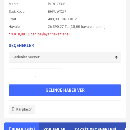
Marka
İMROZSUB
Stok Kodu
EHKUWXZ7
Fiyat
483,33 EUR + KDV
Havale
26.390,27 TL (%5,00 havale indirimi)
* 3.010,98 TL den başlayan taksitlerle!!
SEÇENEKLER
GELİNCE HABER VER
Karşılaştır
ÜRÜN BİLGİSİ
YORUMLAR
TAKSİT SEÇENEKLERİ
ÖN