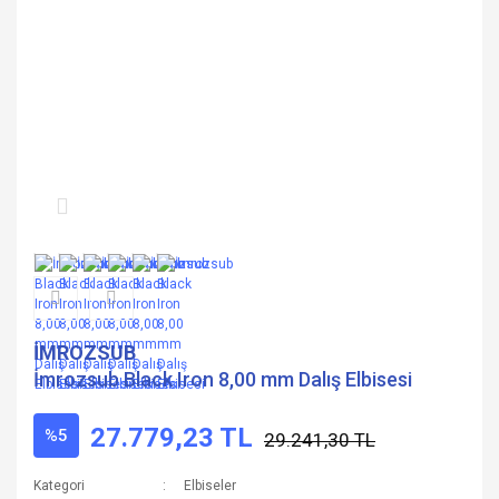
İMROZSUB
İmrozsub Black Iron 8,00 mm Dalış Elbisesi
27.779,23 TL
%5
29.241,30 TL
Kategori
Elbiseler