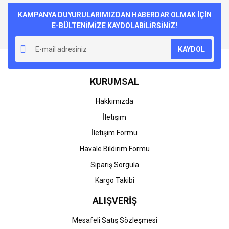
kullanarak tarafımıza iletebilirsiniz.
Görüş ve önerileriniz için teşekkür ederiz.
KAMPANYA DUYURULARIMIZDAN HABERDAR OLMAK İÇİN
E-BÜLTENİMİZE KAYDOLABİLİRSİNİZ!
Yorum Yaz
Ürün resmi kalitesiz, bozuk veya görüntülenemiyor.
KAYDOL
Ürün açıklamasında eksik bilgiler bulunuyor.
Ürün bilgilerinde hatalar bulunuyor.
KURUMSAL
Ürün fiyatı diğer sitelerden daha pahalı.
Bu ürüne benzer farklı alternatifler olmalı.
Hakkımızda
İletişim
İletişim Formu
Havale Bildirim Formu
Gönder
Sipariş Sorgula
Kargo Takibi
ALIŞVERİŞ
Mesafeli Satış Sözleşmesi