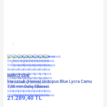
İMROZSUB
İmrozsub (Heiwa) Octopus Blue Lycra Camu
7,00 mm Dalış Elbisesi
21.289,40 TL