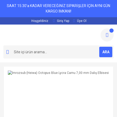
SAAT 15:30'a KADAR VERECEĞİNİZ SİPARİŞLER İÇİN AYNI GÜN
KARGO İMKANI!
Hoşgeldiniz
Giriş Yap
Üye Ol
ARA