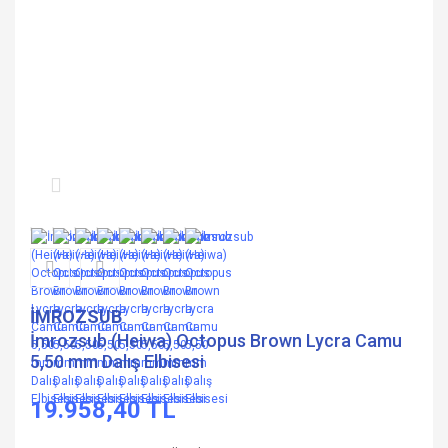
İMROZSUB
İmrozsub (Heiwa) Octopus Brown Lycra Camu
5,50 mm Dalış Elbisesi
19.958,40 TL