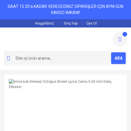
SAAT 15:30'a KADAR VERECEĞİNİZ SİPARİŞLER İÇİN AYNI GÜN
KARGO İMKANI!
Hoşgeldiniz
Giriş Yap
Üye Ol
ARA