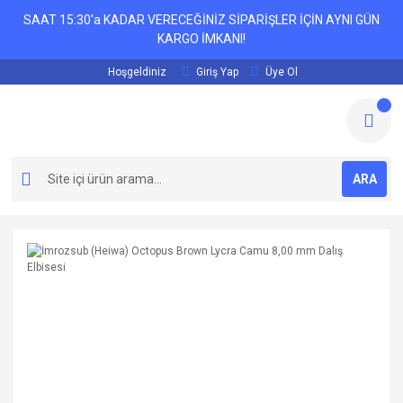
SAAT 15:30'a KADAR VERECEĞİNİZ SİPARİŞLER İÇİN AYNI GÜN
KARGO İMKANI!
Hoşgeldiniz
Giriş Yap
Üye Ol
ARA