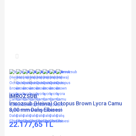
İMROZSUB
İmrozsub (Heiwa) Octopus Brown Lycra Camu
8,00 mm Dalış Elbisesi
22.177,65 TL