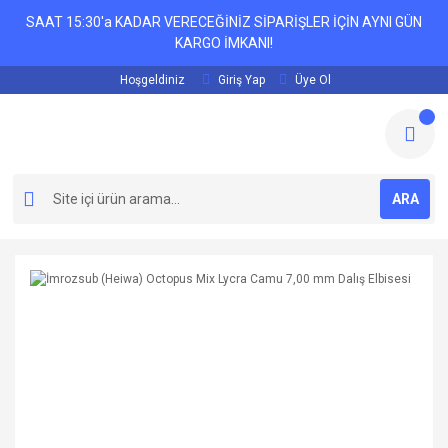
SAAT 15:30'a KADAR VERECEĞİNİZ SİPARİŞLER İÇİN AYNI GÜN
KARGO İMKANI!
Hoşgeldiniz
Giriş Yap
Üye Ol
ARA