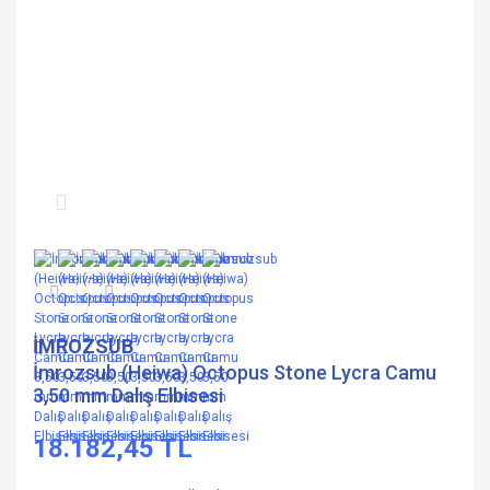
İMROZSUB
İmrozsub (Heiwa) Octopus Stone Lycra Camu
3,50 mm Dalış Elbisesi
18.182,45 TL