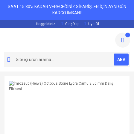
SAAT 15:30'a KADAR VERECEĞİNİZ SİPARİŞLER İÇİN AYNI GÜN
KARGO İMKANI!
Hoşgeldiniz
Giriş Yap
Üye Ol
ARA