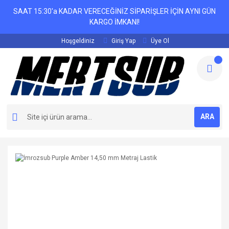
SAAT 15:30'a KADAR VERECEĞİNİZ SİPARİŞLER İÇİN AYNI GÜN
KARGO İMKANI!
Hoşgeldiniz
Giriş Yap
Üye Ol
ARA