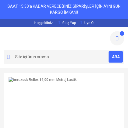
SAAT 15:30'a KADAR VERECEĞİNİZ SİPARİŞLER İÇİN AYNI GÜN
KARGO İMKANI!
Hoşgeldiniz
Giriş Yap
Üye Ol
ARA