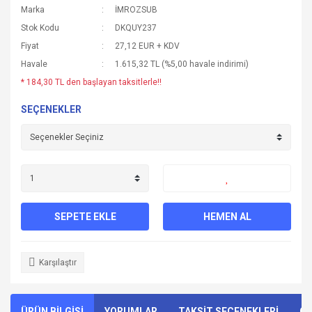
Marka
İMROZSUB
Stok Kodu
DKQUY237
Fiyat
27,12 EUR + KDV
Havale
1.615,32 TL (%5,00 havale indirimi)
* 184,30 TL den başlayan taksitlerle!!
SEÇENEKLER
SEPETE EKLE
HEMEN AL
Karşılaştır
ÜRÜN BİLGİSİ
YORUMLAR
TAKSİT SEÇENEKLERİ
ÖN