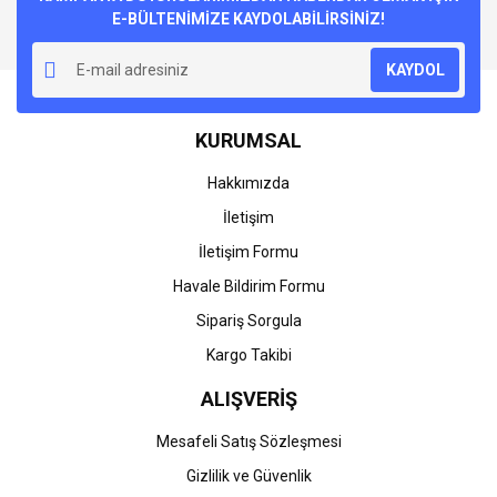
E-BÜLTENİMİZE KAYDOLABİLİRSİNİZ!
Yorum Yaz
Ürün resmi kalitesiz, bozuk veya görüntülenemiyor.
KAYDOL
Ürün açıklamasında eksik bilgiler bulunuyor.
Ürün bilgilerinde hatalar bulunuyor.
KURUMSAL
Ürün fiyatı diğer sitelerden daha pahalı.
Bu ürüne benzer farklı alternatifler olmalı.
Hakkımızda
İletişim
İletişim Formu
Havale Bildirim Formu
Gönder
Sipariş Sorgula
Kargo Takibi
ALIŞVERİŞ
Mesafeli Satış Sözleşmesi
Gizlilik ve Güvenlik