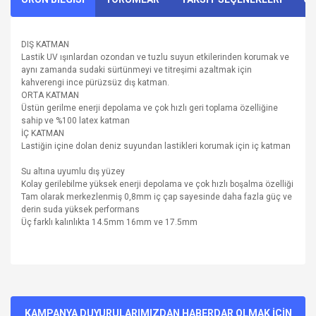
DIŞ KATMAN
Lastik UV ışınlardan ozondan ve tuzlu suyun etkilerinden korumak ve
aynı zamanda sudaki sürtünmeyi ve titreşimi azaltmak için
kahverengi ince pürüzsüz dış katman.
ORTA KATMAN
Üstün gerilme enerji depolama ve çok hızlı geri toplama özelliğine
sahip ve %100 latex katman
İÇ KATMAN
Lastiğin içine dolan deniz suyundan lastikleri korumak için iç katman
Su altına uyumlu dış yüzey
Kolay gerilebilme yüksek enerji depolama ve çok hızlı boşalma özelliği
Tam olarak merkezlenmiş 0,8mm iç çap sayesinde daha fazla güç ve
derin suda yüksek performans
Üç farklı kalınlıkta 14.5mm 16mm ve 17.5mm
Bu ürünün fiyat bilgisi, resim, ürün açıklamalarında ve diğer
konularda yetersiz gördüğünüz noktaları öneri formunu
Bu ürüne ilk yorumu siz yapın!
kullanarak tarafımıza iletebilirsiniz.
Görüş ve önerileriniz için teşekkür ederiz.
KAMPANYA DUYURULARIMIZDAN HABERDAR OLMAK İÇİN