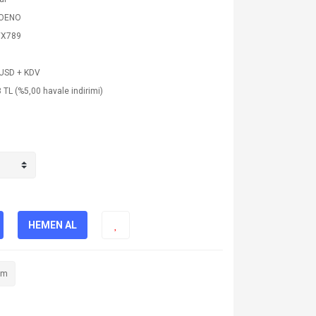
BOENO
X789
 USD + KDV
 TL (%5,00 havale indirimi)
HEMEN AL
im