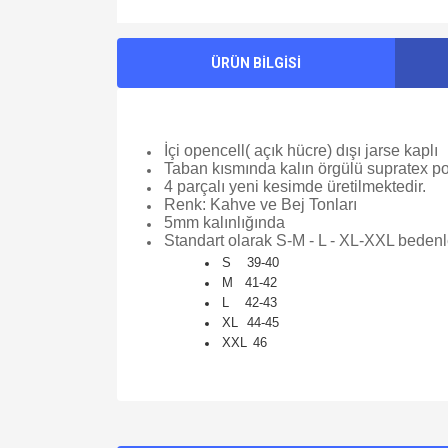
ÜRÜN BİLGİSİ
İçi opencell( açık hücre) dışı jarse kaplı
Taban kısmında kalın örgülü supratex po
4 parçalı yeni kesimde üretilmektedir.
Renk: Kahve ve Bej Tonları
5mm kalınlığında
Standart olarak S-M - L - XL-XXL bede
S 39-40
M 41-42
L 42-43
XL
44
-45
XXL
46
Bu ürünün fiyat bilgisi, resim, ürün açıklamalarında v
Görüş ve önerileriniz için teşekkür ederiz.