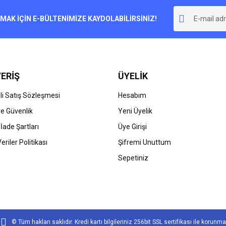
r.
K İÇİN E-BÜLTENİMİZE KAYDOLABİLİRSİNİZ!
Yorum Yaz
ERİŞ
ÜYELİK
i Satış Sözleşmesi
Hesabım
 ve Güvenlik
Yeni Üyelik
 İade Şartları
Üye Girişi
Gönder
Veriler Politikası
Şifremi Unuttum
Sepetiniz
© Tüm hakları saklıdır. Kredi kartı bilgileriniz 256bit SSL sertifikası ile korunma