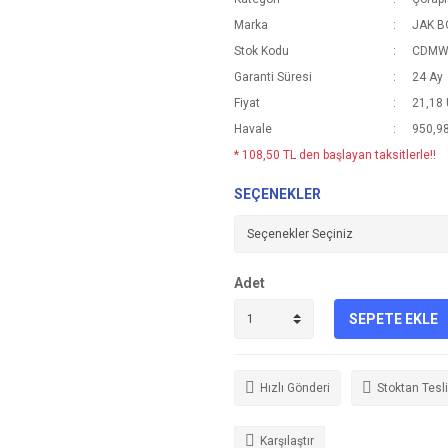
Marka
JAK 
Stok Kodu
CDMW
Garanti Süresi
24 Ay
Fiyat
21,18
Havale
950,98
* 108,50 TL den başlayan taksitlerle!!
SEÇENEKLER
Adet
SEPETE EKLE
Hızlı Gönderi
Stoktan Tesl
Karşılaştır