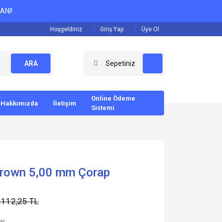
ANI!
Hoşgeldiniz
Giriş Yap
Üye Ol
ARA
Sepetiniz
Online Ödeme
Hakkımızda
İletişim
Sistemi
Brown 5,00 mm Çorap
.112,25 TL
ar