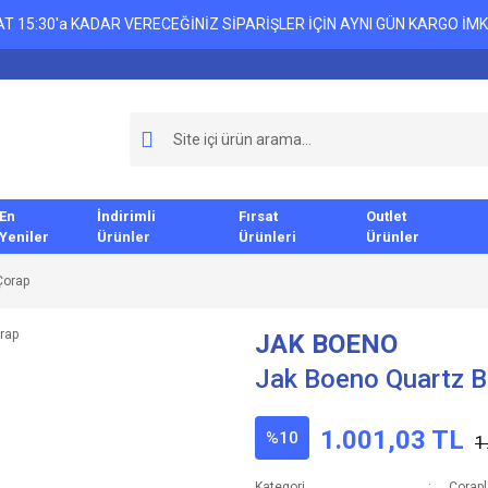
T 15:30'a KADAR VERECEĞİNİZ SİPARİŞLER İÇİN AYNI GÜN KARGO İMK
En
İndirimli
Fırsat
Outlet
Yeniler
Ürünler
Ürünleri
Ürünler
Çorap
JAK BOENO
Jak Boeno Quartz 
1.001,03 TL
%10
1
Kategori
Çorapl