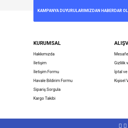
Ürün resmi kalitesiz, bozuk veya görüntülenemiyo
KAMPANYA DUYURULARIMIZDAN HABERDAR OLMA
Ürün açıklamasında eksik bilgiler bulunuyor.
Ürün bilgilerinde hatalar bulunuyor.
Ürün fiyatı diğer sitelerden daha pahalı.
Bu ürüne benzer farklı alternatifler olmalı.
KURUMSAL
ALIŞV
Hakkımızda
Mesafel
İletişim
Gizlilik
İletişim Formu
İptal ve
Havale Bildirim Formu
Kişisel 
Sipariş Sorgula
Kargo Takibi