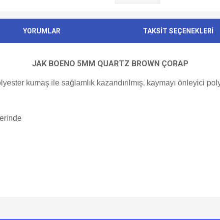
YORUMLAR
TAKSİT SEÇENEKLERİ
JAK BOENO 5MM QUARTZ BROWN ÇORAP
lyester kumaş ile sağlamlık kazandırılmış, kaymayı önleyici pol
nlerinde
e diğer konularda yetersiz gördüğünüz noktaları öneri formunu kullanarak tarafımı
Bu ürüne ilk yorumu siz yapın!