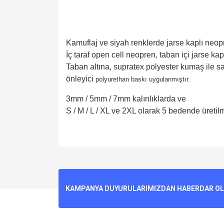
Kamuflaj ve siyah renklerde jarse kaplı neopr
İç taraf open cell neopren, taban içi jarse kap
Taban altına, supratex polyester kumaş ile 
önleyici
polyurethan baskı uygulanmıştır.
3mm / 5mm / 7mm kalınlıklarda ve
S / M / L / XL ve 2XL olarak 5 bedende üretil
Bu ürünün fiyat bilgisi, resim, ürün açıklamalarında v
Görüş ve önerileriniz için teşekkür ederiz.
Ürün resmi kalitesiz, bozuk veya görüntülenemiyo
KAMPANYA DUYURULARIMIZDAN HABERDAR OLMA
Ürün açıklamasında eksik bilgiler bulunuyor.
Ürün bilgilerinde hatalar bulunuyor.