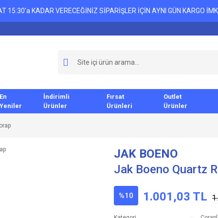
T 15:30'a KADAR VERECEĞİNİZ SİPARİŞLER İÇİN AYNI GÜN KARGO İMK
En
İndirimli
Fırsat
Outlet
Yeniler
Ürünler
Ürünleri
Ürünler
orap
JAK BOENO
Jak Boeno Quartz R
1.001,03 TL
%10
1
Kategori
Çorapl