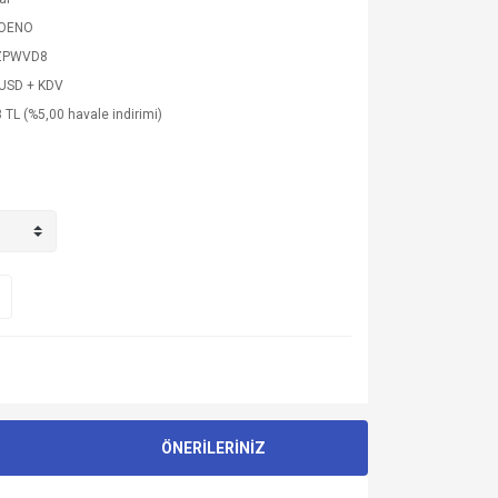
BOENO
ZPWVD8
 USD + KDV
 TL (%5,00 havale indirimi)
ÖNERİLERİNİZ