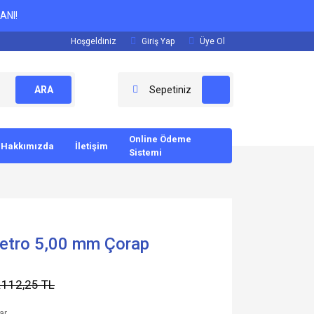
ANI!
Hoşgeldiniz
Giriş Yap
Üye Ol
ARA
Sepetiniz
Online Ödeme
Hakkımızda
İletişim
Sistemi
etro 5,00 mm Çorap
.112,25 TL
ar