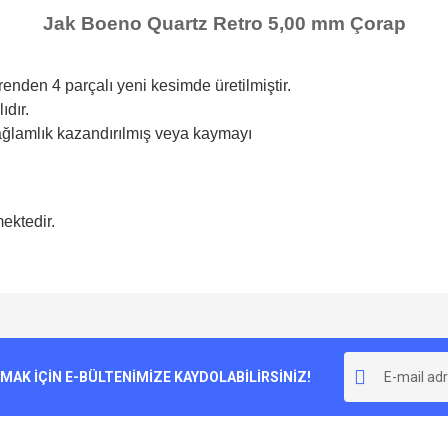
Jak Boeno Quartz Retro 5,00 mm Çorap
enden 4 parçalı yeni kesimde üretilmiştir.
lıdır.
sağlamlık kazandırılmış veya kaymayı
mektedir.
e diğer konularda yetersiz gördüğünüz noktaları öneri formunu kullanarak tarafımı
Bu ürüne ilk yorumu siz yapın!
r.
K İÇİN E-BÜLTENİMİZE KAYDOLABİLİRSİNİZ!
Yorum Yaz