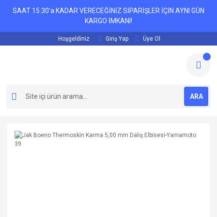
SAAT 15:30'a KADAR VERECEĞİNİZ SİPARİŞLER İÇİN AYNI GÜN
KARGO İMKANI!
Hoşgeldiniz
Giriş Yap
Üye Ol
ARA