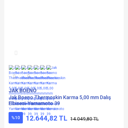
JAK BOENO
Jak Boeno Thermoskin Karma 5,00 mm Dalış
Elbisesi-Yamamoto 39
12.644,82 TL
%10
14.049,80 TL