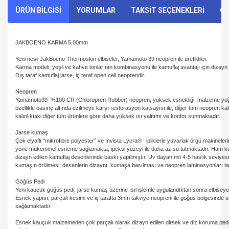
ÜRÜN BİLGİSİ
YORUMLAR
TAKSİT SEÇENEKLERİ
ÖN
JAKBOENO KARMA 5,00mm
Yeni nesil JakBoeno Thermoskin elbiseler, Yamamoto 39 neopren ile üretildiler.
Karma modeli, yeşil ve kahve tonlarının kombinasyonu ile kamuflaj avantajı için dizayn e
Dış taraf kamuflaj jarse, iç taraf open cell neoprendir.
Neopren
Yamamoto39 %100 CR (Chloropren Rubber) neopren, yüksek esnekliği, malzeme yoğu
özellikle basınç altında ezilmeye karşı restorasyon katsayısı ile, diğer tüm neopren kali
kalınlıktaki diğer tüm ürünlere göre daha yüksek ısı yalıtımı ve konfor sunmaktadır.
Jarse kumaş
Çok elyaflı "mikrofibre polyester” ve Invista Lycra® ipliklerle yuvarlak örgü makineler
yöne mükemmel esneme sağlamakta, ipeksi yüzeyi ile daha az su tutmaktadır. Ham 
dizayn edilen kamuflaj desenlerinde baskı yapılmıştır. Uv dayanımlı 4-5 haslık seviye
kumaşın örülmesi, desenlerin dizaynı, kumaşa basılması ve neopren laminasyonları 
Göğüs Pedi
Yeni kauçuk göğüs pedi, jarse kumaş üzerine ısıl işlemle uygulandıktan sonra elbiseye d
Esnek yapısı, parçalı kesimi ve iç tarafta 3mm takviye neopreni ile göğüs bölgesinde 
sağlamaktadır.
Esnek kauçuk malzemeden çok parçalı olarak dizayn edilen dirsek ve diz koruma pedle