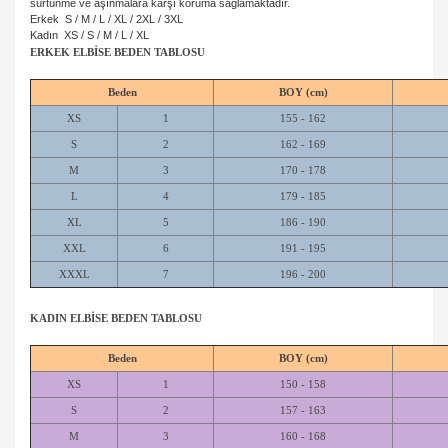
sürtünme ve aşınmalara karşı koruma sağlamaktadır.
Erkek S / M / L / XL / 2XL / 3XL
Kadın XS / S / M / L / XL
ERKEK ELBİSE BEDEN TABLOSU
Beden
BOY (cm)
XS
1
155 - 162
S
2
162 - 169
M
3
170 - 178
L
4
179 - 185
XL
5
186 - 190
XXL
6
191 - 195
XXXL
7
196 - 200
KADIN ELBİSE BEDEN TABLOSU
Beden
BOY (cm)
XS
1
150 - 158
S
2
157 - 163
M
3
160 - 168