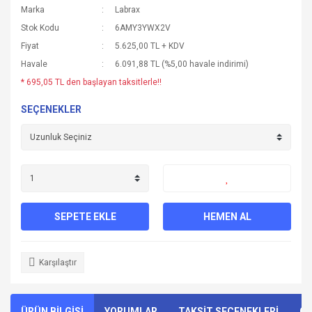
Marka
Labrax
Stok Kodu
6AMY3YWX2V
Fiyat
5.625,00 TL + KDV
Havale
6.091,88 TL (%5,00 havale indirimi)
* 695,05 TL den başlayan taksitlerle!!
SEÇENEKLER
SEPETE EKLE
HEMEN AL
Karşılaştır
ÜRÜN BİLGİSİ
YORUMLAR
TAKSİT SEÇENEKLERİ
ÖN