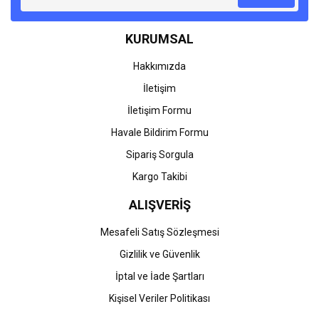
Ürün bilgilerinde hatalar bulunuyor.
KURUMSAL
Ürün fiyatı diğer sitelerden daha pahalı.
Bu ürüne benzer farklı alternatifler olmalı.
Hakkımızda
İletişim
İletişim Formu
Havale Bildirim Formu
Gönder
Sipariş Sorgula
Kargo Takibi
ALIŞVERİŞ
Mesafeli Satış Sözleşmesi
Gizlilik ve Güvenlik
İptal ve İade Şartları
Kişisel Veriler Politikası