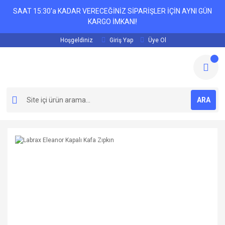
SAAT 15:30'a KADAR VERECEĞİNİZ SİPARİŞLER İÇİN AYNI GÜN
KARGO İMKANI!
Hoşgeldiniz
Giriş Yap
Üye Ol
ARA