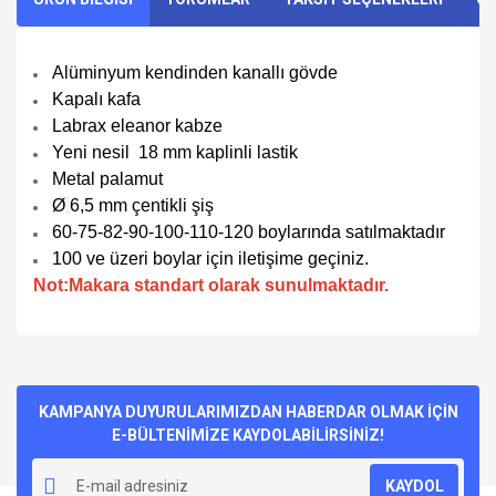
Alüminyum kendinden kanallı gövde
Kapalı kafa
Labrax eleanor kabze
Yeni nesil 18 mm kaplinli lastik
Metal palamut
Ø
6,5 mm çentikli şiş
60-75-82-90-100-110-120 boylarında satılmaktadır
100 ve üzeri boylar için iletişime geçiniz.
Not:Makara standart olarak sunulmaktadır.
Bu ürünün fiyat bilgisi, resim, ürün açıklamalarında ve diğer
konularda yetersiz gördüğünüz noktaları öneri formunu
Bu ürüne ilk yorumu siz yapın!
kullanarak tarafımıza iletebilirsiniz.
Görüş ve önerileriniz için teşekkür ederiz.
KAMPANYA DUYURULARIMIZDAN HABERDAR OLMAK İÇİN
E-BÜLTENİMİZE KAYDOLABİLİRSİNİZ!
Yorum Yaz
Ürün resmi kalitesiz, bozuk veya görüntülenemiyor.
KAYDOL
Ürün açıklamasında eksik bilgiler bulunuyor.