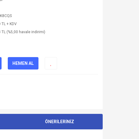
KK8CQS
 TL + KDV
 TL (%5,00 havale indirimi)
HEMEN AL
ÖNERİLERİNİZ