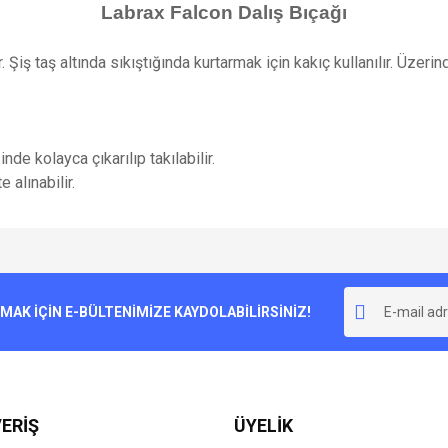
Labrax Falcon Dalış Bıçağı
Şiş taş altında sıkıştığında kurtarmak için kakıç kullanılır. Üzeri
de kolayca çıkarılıp takılabilir.
 alınabilir.
e diğer konularda yetersiz gördüğünüz noktaları öneri formunu kullanarak tarafımı
Bu ürüne ilk yorumu siz yapın!
r.
K İÇİN E-BÜLTENİMİZE KAYDOLABİLİRSİNİZ!
Yorum Yaz
ERİŞ
ÜYELİK