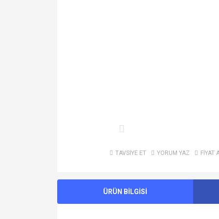
TAVSİYE ET
YORUM YAZ
FİYAT 
ÜRÜN BİLGİSİ