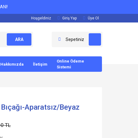
ANI!
Hoşgeldiniz
Giriş Yap
Üye Ol
ARA
Sepetiniz
Online Ödeme
Hakkımızda
İletişim
Sistemi
 Bıçağı-Aparatsız/Beyaz
00 TL
ar