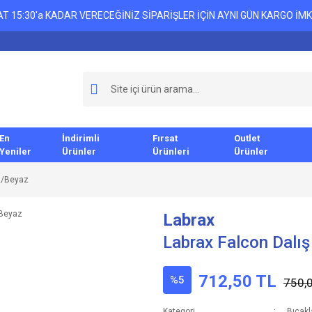
T 15:30'a KADAR VERECEĞİNİZ SİPARİŞLER İÇİN AYNI GÜN KARGO İMK
En
İndirimli
Fırsat
Outlet
Yeniler
Ürünler
Ürünleri
Ürünler
ız/Beyaz
Labrax
Labrax Falcon Dalış
712,50 TL
%5
750,
Kategori
Bıçakl