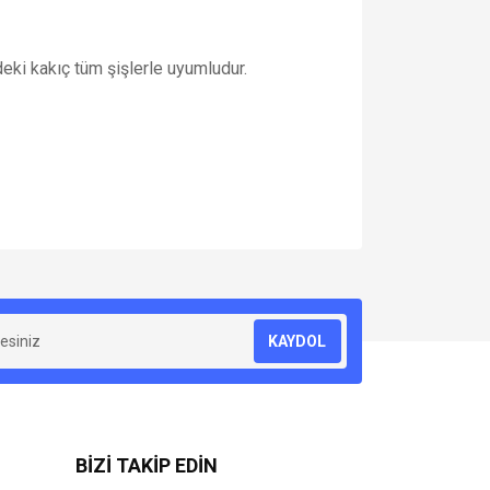
ndeki kakıç tüm şişlerle uyumludur.
za iletebilirsiniz.
KAYDOL
BİZİ TAKİP EDİN