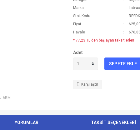
Marka
Labrax
Stok Kodu
RPFD
Fiyat
625,00
Havale
676,88
* 77,23 TL den başlayan taksitlerle!!
Adet
SEPETE EKLE
Karşılaştır
ALARMI
YORUMLAR
TAKSİT SEÇENEKLERİ