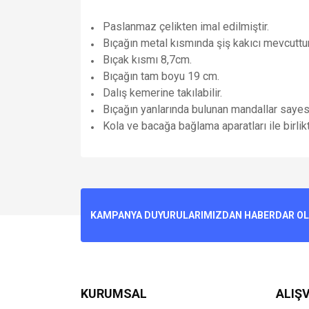
Paslanmaz çelikten imal edilmiştir.
Bıçağın metal kısmında şiş kakıcı mevcuttur. 
Bıçak kısmı 8,7cm.
Bıçağın tam boyu 19 cm.
Dalış kemerine takılabilir.
Bıçağın yanlarında bulunan mandallar sayesin
Kola ve bacağa bağlama aparatları ile birlikte
Bu ürünün fiyat bilgisi, resim, ürün açıklamalarında v
Görüş ve önerileriniz için teşekkür ederiz.
Ürün resmi kalitesiz, bozuk veya görüntülenemiyo
KAMPANYA DUYURULARIMIZDAN HABERDAR OLMA
Ürün açıklamasında eksik bilgiler bulunuyor.
Ürün bilgilerinde hatalar bulunuyor.
Ürün fiyatı diğer sitelerden daha pahalı.
Bu ürüne benzer farklı alternatifler olmalı.
KURUMSAL
ALIŞV