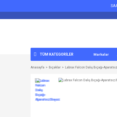
SAA
TÜM KATEGORİLER
Markalar
Anasayfa
Bıçaklar
Labrax Falcon Dalış Bıçağı-Aparats