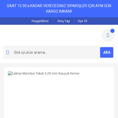
SAAT 15:30'a KADAR VERECEĞİNİZ SİPARİŞLER İÇİN AYNI GÜN
KARGO İMKANI!
Hoşgeldiniz
Giriş Yap
Üye Ol
ARA