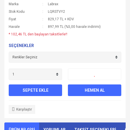
Marka
Labrax
Stok Kodu
LQRSTVY2
Fiyat
829,17 TL + KDV
Havale
897,99 TL (%5,00 havale indirimi)
* 102,46 TL den başlayan taksitlerle!!
SEÇENEKLER
SEPETE EKLE
HEMEN AL
Karşılaştır
ÜRÜN BİLGİSİ
YORUMLAR
TAKSİT SEÇENEKLERİ
ÖN