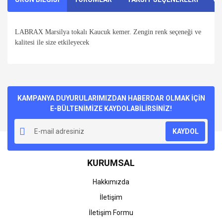
LABRAX Marsilya tokalı Kaucuk kemer. Zengin renk seçeneği ve
kalitesi ile size etkileyecek
Bu ürünün fiyat bilgisi, resim, ürün açıklamalarında ve diğer
konularda yetersiz gördüğünüz noktaları öneri formunu
Bu ürüne ilk yorumu siz yapın!
kullanarak tarafımıza iletebilirsiniz.
Görüş ve önerileriniz için teşekkür ederiz.
KAMPANYA DUYURULARIMIZDAN HABERDAR OLMAK İÇİN
E-BÜLTENİMİZE KAYDOLABİLİRSİNİZ!
Yorum Yaz
Ürün resmi kalitesiz, bozuk veya görüntülenemiyor.
KAYDOL
Ürün açıklamasında eksik bilgiler bulunuyor.
Ürün bilgilerinde hatalar bulunuyor.
KURUMSAL
Ürün fiyatı diğer sitelerden daha pahalı.
Bu ürüne benzer farklı alternatifler olmalı.
Hakkımızda
İletişim
İletişim Formu