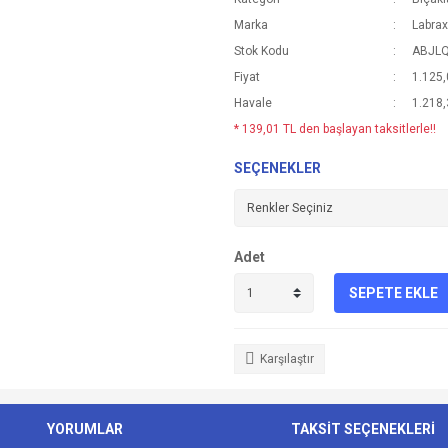
Marka
Labrax
Stok Kodu
ABJL
Fiyat
1.125,
Havale
1.218,
* 139,01 TL den başlayan taksitlerle!!
SEÇENEKLER
Adet
SEPETE EKLE
Karşılaştır
YORUMLAR
TAKSİT SEÇENEKLERİ