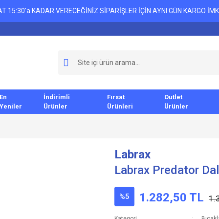
T 15:30'a KADAR VERECEĞİNİZ SİPARİŞLER İÇİN AYNI GÜN KARGO İMK
En
İndirimli
Fırsat
Outlet
Yeniler
Ürünler
Ürünleri
Ürünler
Labrax
Labrax Predator Dal
1.282,50 TL
%5
1.
Kategori
Bıçakl