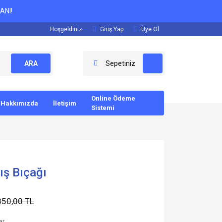
ANI!
Hoşgeldiniz
Giriş Yap
Üye Ol
ARA
Sepetiniz
Online Ödeme
Hakkımızda
İletişim
Sistemi
ış Bıçağı
350,00 TL
ar