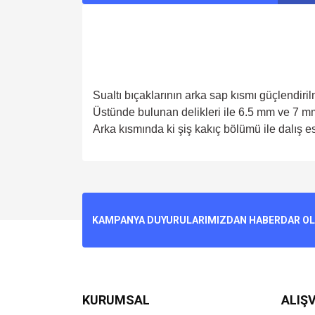
Sualtı bıçaklarının arka sap kısmı güçlendiril
Üstünde bulunan delikleri ile 6.5 mm ve 7 mm
Arka kısmında ki şiş kakıç bölümü ile dalış e
Bu ürünün fiyat bilgisi, resim, ürün açıklamalarında v
Görüş ve önerileriniz için teşekkür ederiz.
Ürün resmi kalitesiz, bozuk veya görüntülenemiyo
KAMPANYA DUYURULARIMIZDAN HABERDAR OLMA
Ürün açıklamasında eksik bilgiler bulunuyor.
Ürün bilgilerinde hatalar bulunuyor.
Ürün fiyatı diğer sitelerden daha pahalı.
Bu ürüne benzer farklı alternatifler olmalı.
KURUMSAL
ALIŞV