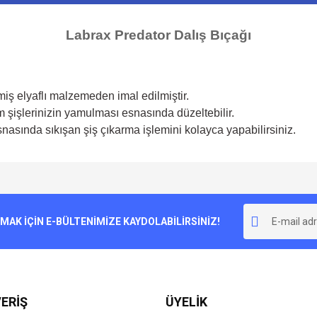
Labrax Predator Dalış Bıçağı
miş elyaflı malzemeden imal edilmiştir.
 şişlerinizin yamulması esnasında düzeltebilir.
snasında sıkışan şiş çıkarma işlemini kolayca yapabilirsiniz.
e diğer konularda yetersiz gördüğünüz noktaları öneri formunu kullanarak tarafımı
Bu ürüne ilk yorumu siz yapın!
r.
K İÇİN E-BÜLTENİMİZE KAYDOLABİLİRSİNİZ!
Yorum Yaz
ERİŞ
ÜYELİK