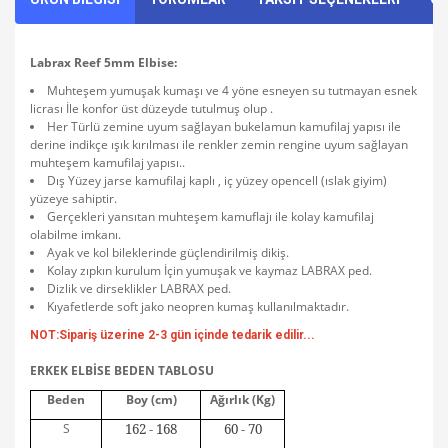
Labrax Reef 5mm Elbise
:
Muhteşem yumuşak kumaşı ve 4 yöne esneyen su tutmayan esnek
licrası İle konfor üst düzeyde tutulmuş olup .
Her Türlü zemine uyum sağlayan bukelamun kamufilaj yapısı ile
derine indikçe ışık kırılması ile renkler zemin rengine uyum sağlayan
muhteşem kamufilaj yapısı..
Dış Yüzey jarse kamufilaj kaplı , iç yüzey opencell (ıslak giyim)
yüzeye sahiptir.
Gerçekleri yansıtan muhteşem kamuflajı ile kolay kamufilaj
olabilme imkanı.
Ayak ve kol bileklerinde güçlendirilmiş dikiş.
Kolay zıpkın kurulum İçin yumuşak ve kaymaz LABRAX ped.
Dizlik ve dirseklikler LABRAX ped.
Kıyafetlerde soft jako neopren kumaş kullanılmaktadır.
NOT:Sipariş üzerine 2-3 gün içinde tedarik edilir...
ERKEK ELBİSE BEDEN TABLOSU
Beden
Boy (cm)
Ağırlık (Kg)
S
162 - 168
60 - 70