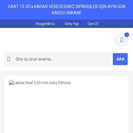
SAAT 15:30'a KADAR VERECEĞİNİZ SİPARİŞLER İÇİN AYNI GÜN
KARGO İMKANI!
Hoşgeldiniz
Giriş Yap
Üye Ol
ARA