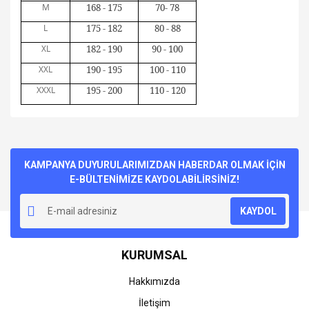
M
168 - 175
70- 78
L
175 - 182
80 - 88
XL
182 - 190
90 - 100
XXL
190 - 195
100 - 110
XXXL
195 - 200
110 - 120
Bu ürünün fiyat bilgisi, resim, ürün açıklamalarında ve diğer
konularda yetersiz gördüğünüz noktaları öneri formunu
Bu ürüne ilk yorumu siz yapın!
kullanarak tarafımıza iletebilirsiniz.
Görüş ve önerileriniz için teşekkür ederiz.
KAMPANYA DUYURULARIMIZDAN HABERDAR OLMAK İÇİN
E-BÜLTENİMİZE KAYDOLABİLİRSİNİZ!
Yorum Yaz
Ürün resmi kalitesiz, bozuk veya görüntülenemiyor.
KAYDOL
Ürün açıklamasında eksik bilgiler bulunuyor.
Ürün bilgilerinde hatalar bulunuyor.
KURUMSAL
Ürün fiyatı diğer sitelerden daha pahalı.
Bu ürüne benzer farklı alternatifler olmalı.
Hakkımızda
İletişim