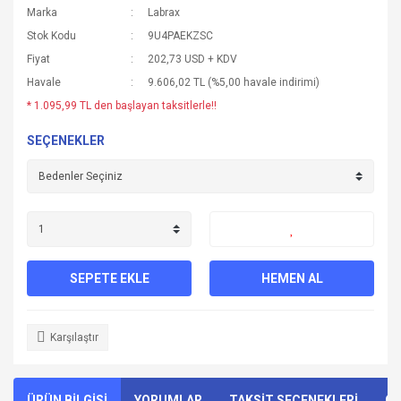
Marka
Labrax
Stok Kodu
9U4PAEKZSC
Fiyat
202,73 USD + KDV
Havale
9.606,02 TL (%5,00 havale indirimi)
* 1.095,99 TL den başlayan taksitlerle!!
SEÇENEKLER
SEPETE EKLE
HEMEN AL
Karşılaştır
ÜRÜN BİLGİSİ
YORUMLAR
TAKSİT SEÇENEKLERİ
ÖN