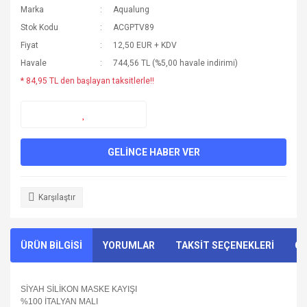
Marka
Aqualung
Stok Kodu
ACGPTV89
Fiyat
12,50 EUR + KDV
Havale
744,56 TL (%5,00 havale indirimi)
* 84,95 TL den başlayan taksitlerle!!
GELİNCE HABER VER
Karşılaştır
ÜRÜN BİLGİSİ
YORUMLAR
TAKSİT SEÇENEKLERİ
ÖN
SİYAH SİLİKON MASKE KAYIŞI
%100 İTALYAN MALI