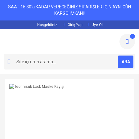
SAAT 15:30'a KADAR VERECEĞİNİZ SİPARİŞLER İÇİN AYNI GÜN
KARGO İMKANI!
Hoşgeldiniz
Giriş Yap
Üye Ol
ARA