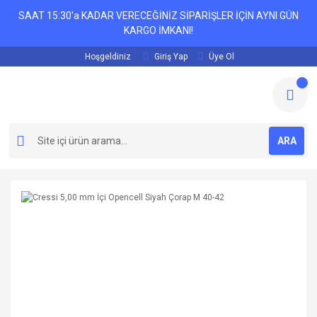
SAAT 15:30'a KADAR VERECEĞİNİZ SİPARİŞLER İÇİN AYNI GÜN
KARGO İMKANI!
Hoşgeldiniz
Giriş Yap
Üye Ol
ARA