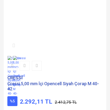
CRESSİ
Cressi 5,00 mm İçi Opencell Siyah Çorap M 40-
42
2.292,11 TL
%5
2.412,75 TL