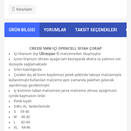
Karşılaştır
ÜRÜN BİLGİSİ
YORUMLAR
TAKSİT SEÇENEKLERİ
ÖN
CRESSİ 5MM İÇİ OPENCELL
SİYAH
ÇORAP
Ultraspan ©
İçi titanium dışı
malzemeden oluşmuştur
İçinin titanium olması ayağa tam kavrayarak ekstra ısı yalımını üst
düzeyde sağlamaktadır
5mm kalınlığında
Çorabın dış alt kısmı kaydırmaz petek şeklinde takviye malzemeyle
kullanılmıştır.Kullanılan malzeme aynı zamanda paletten gelecek
aşındırmayı geciktirmiştir.
İç kısmının taban malzemesi jarse malzeme olması ayağımızın
içinde kaymasını önler.
Renk siyah
S-M-L-XL bedenlerinde
S 39-40
M 40-42
L 42-44
XL 44-46