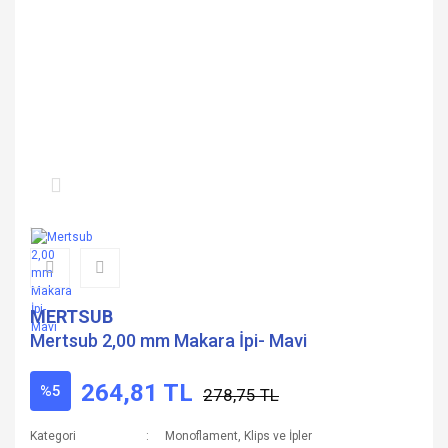
MERTSUB
Mertsub 2,00 mm Makara İpi- Mavi
264,81 TL
%5
278,75 TL
Kategori
Monoflament, Klips ve İpler