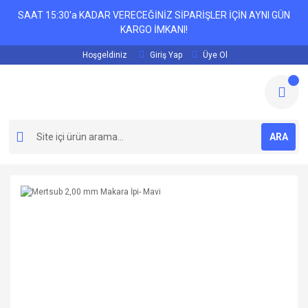
SAAT 15:30'a KADAR VERECEĞİNİZ SİPARİŞLER İÇİN AYNI GÜN
KARGO İMKANI!
Hoşgeldiniz
Giriş Yap
Üye Ol
ARA