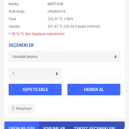
Marka
MERTSUB
Stok Kodu
CNQRSV34
Fiyat
253,41 TL + KDV
Havale
251,57 TL (%5,00 havale indirimi)
* 28,70 TL den başlayan taksitlerle!!
SEÇENEKLER
SEPETE EKLE
HEMEN AL
Karşılaştır
ÜRÜN BİLGİSİ
YORUMLAR
TAKSİT SEÇENEKLERİ
ÖN