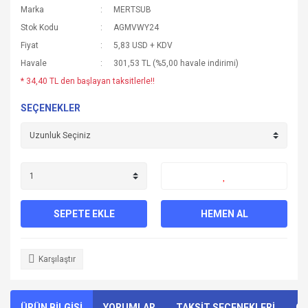
Marka
MERTSUB
Stok Kodu
AGMVWY24
Fiyat
5,83 USD + KDV
Havale
301,53 TL (%5,00 havale indirimi)
* 34,40 TL den başlayan taksitlerle!!
SEÇENEKLER
SEPETE EKLE
HEMEN AL
Karşılaştır
ÜRÜN BİLGİSİ
YORUMLAR
TAKSİT SEÇENEKLERİ
ÖN