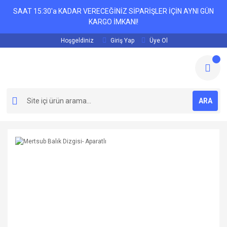
SAAT 15:30'a KADAR VERECEĞİNİZ SİPARİŞLER İÇİN AYNI GÜN
KARGO İMKANI!
Hoşgeldiniz
Giriş Yap
Üye Ol
ARA