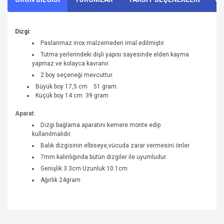
Dizgi:
Paslanmaz inox malzemeden imal edilmiştir.
Tutma yerlerindeki dişli yapısı sayesinde elden kayma
yapmaz ve kolayca kavranır.
2 boy seçeneği mevcuttur.
Büyük boy 17,5 cm 51 gram.
Küçük boy 14 cm 39 gram
Aparat:
Dizgi bağlama aparatını kemere monte edip
kullanılmalıdır.
Balık dizgisinin elbiseye,vücuda zarar vermesini önler.
7mm kalınlığında bütün dizgiler ile uyumludur.
Genişlik 3.3cm Uzunluk 10.1cm
Ağırlık 24gram
Bu ürünün fiyat bilgisi, resim, ürün açıklamalarında ve diğer
konularda yetersiz gördüğünüz noktaları öneri formunu