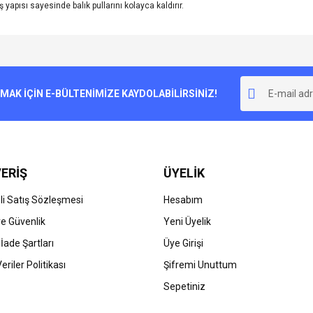
 yapısı sayesinde balık pullarını kolayca kaldırır.
e diğer konularda yetersiz gördüğünüz noktaları öneri formunu kullanarak tarafımı
Bu ürüne ilk yorumu siz yapın!
r.
K İÇİN E-BÜLTENİMİZE KAYDOLABİLİRSİNİZ!
Yorum Yaz
ERİŞ
ÜYELİK
i Satış Sözleşmesi
Hesabım
 ve Güvenlik
Yeni Üyelik
 İade Şartları
Üye Girişi
Gönder
Veriler Politikası
Şifremi Unuttum
Sepetiniz