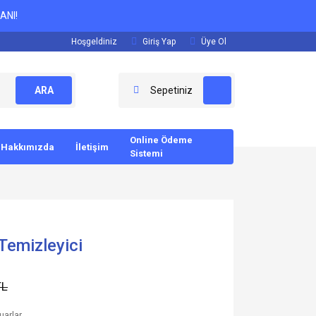
ANI!
Hoşgeldiniz
Giriş Yap
Üye Ol
ARA
Sepetiniz
Online Ödeme
Hakkımızda
İletişim
Sistemi
Temizleyici
TL
uarlar