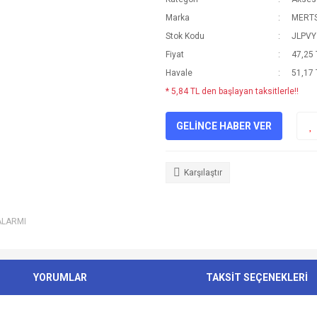
Marka
MERT
Stok Kodu
JLPVY
Fiyat
47,25 
Havale
51,17 
* 5,84 TL den başlayan taksitlerle!!
GELİNCE HABER VER
Karşılaştır
ALARMI
YORUMLAR
TAKSİT SEÇENEKLERİ