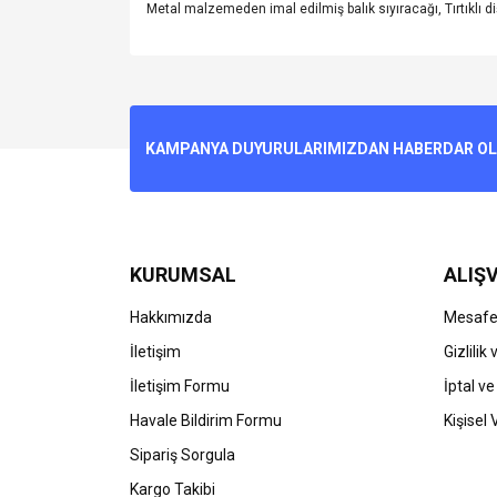
Metal malzemeden imal edilmiş balık sıyıracağı, Tırtıklı diş
Bu ürünün fiyat bilgisi, resim, ürün açıklamalarında v
Görüş ve önerileriniz için teşekkür ederiz.
Ürün resmi kalitesiz, bozuk veya görüntülenemiyo
KAMPANYA DUYURULARIMIZDAN HABERDAR OLMA
Ürün açıklamasında eksik bilgiler bulunuyor.
Ürün bilgilerinde hatalar bulunuyor.
Ürün fiyatı diğer sitelerden daha pahalı.
Bu ürüne benzer farklı alternatifler olmalı.
KURUMSAL
ALIŞV
Hakkımızda
Mesafel
İletişim
Gizlilik
İletişim Formu
İptal ve
Havale Bildirim Formu
Kişisel 
Sipariş Sorgula
Kargo Takibi