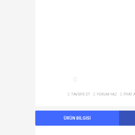
TAVSİYE ET
YORUM YAZ
FİYAT 
ÜRÜN BİLGİSİ