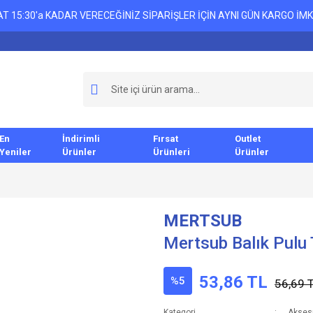
T 15:30'a KADAR VERECEĞİNİZ SİPARİŞLER İÇİN AYNI GÜN KARGO İMK
En
İndirimli
Fırsat
Outlet
Yeniler
Ürünler
Ürünleri
Ürünler
MERTSUB
Mertsub Balık Pulu 
53,86 TL
%5
56,69 
Kategori
Akses