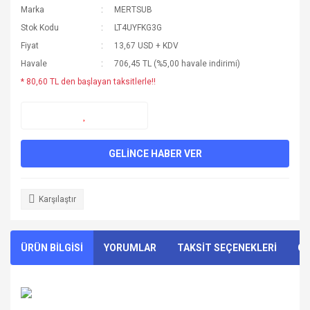
Marka
MERTSUB
Stok Kodu
LT4UYFKG3G
Fiyat
13,67 USD + KDV
Havale
706,45 TL (%5,00 havale indirimi)
* 80,60 TL den başlayan taksitlerle!!
GELİNCE HABER VER
Karşılaştır
ÜRÜN BİLGİSİ
YORUMLAR
TAKSİT SEÇENEKLERİ
ÖN