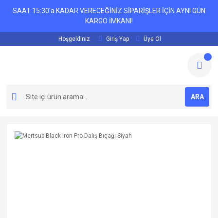
SAAT 15:30'a KADAR VERECEĞİNİZ SİPARİŞLER İÇİN AYNI GÜN
KARGO İMKANI!
Hoşgeldiniz
Giriş Yap
Üye Ol
ARA