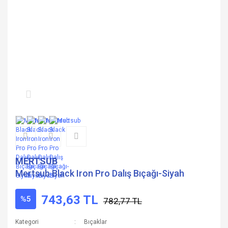
MERTSUB
Mertsub Black Iron Pro Dalış Bıçağı-Siyah
743,63 TL
%5
782,77 TL
Kategori
Bıçaklar