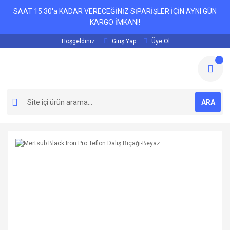
SAAT 15:30'a KADAR VERECEĞİNİZ SİPARİŞLER İÇİN AYNI GÜN
KARGO İMKANI!
Hoşgeldiniz
Giriş Yap
Üye Ol
ARA