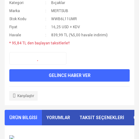
Kategori
Bıçaklar
Marka
MERTSUB
Stok Kodu
WWB6L11UMR
Fiyat
16,25 USD + KDV
Havale
839,99 TL (%5,00 havale indirimi)
* 95,84 TL den başlayan taksitlerle!!
GELİNCE HABER VER
Karşılaştır
ÜRÜN BİLGİSİ
YORUMLAR
TAKSİT SEÇENEKLERİ
ÖN