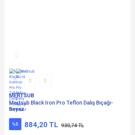
MERTSUB
Mertsub Black Iron Pro Teflon Dalış Bıçağı-
Beyaz
884,20 TL
%5
930,74 TL