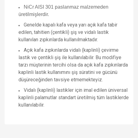
NiCr AISI 301 paslanmaz malzemeden
üretilmişlerdir.
Genelde kapalı kafa veya yarı açık kafa tabir
edilen, tahitien (çentikli) şiş ve vidalı lastik
kullanılan zıpkınlarda kullanılmaktadır.
Açık kafa zıpkınlarda vidalı (kaplinli) çevirme
lastik ve çentikli şiş ile kullanılabilir. Bu modifiye
tarzı müşterinin tercihi olsa da açık kafa zıpkınlarda
kaplinli lastik kullanımını şiş süratini ve gücünü
düşüreceğinden tavsiye etmemekteyiz.
Vidalı (kaplinli) lastikler için imal edilen üniversal
kaplinli palamutlar standart üretilmiş tüm lastiklerde
kullanılabilir.
Bu ürünün fiyat bilgisi, resim, ürün açıklamalarında ve diğer
konularda yetersiz gördüğünüz noktaları öneri formunu