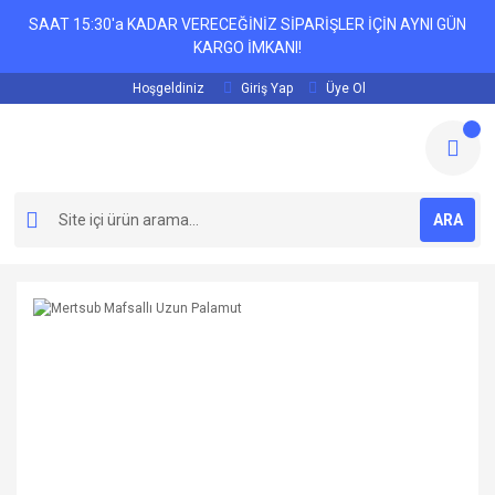
SAAT 15:30'a KADAR VERECEĞİNİZ SİPARİŞLER İÇİN AYNI GÜN
KARGO İMKANI!
Hoşgeldiniz
Giriş Yap
Üye Ol
ARA