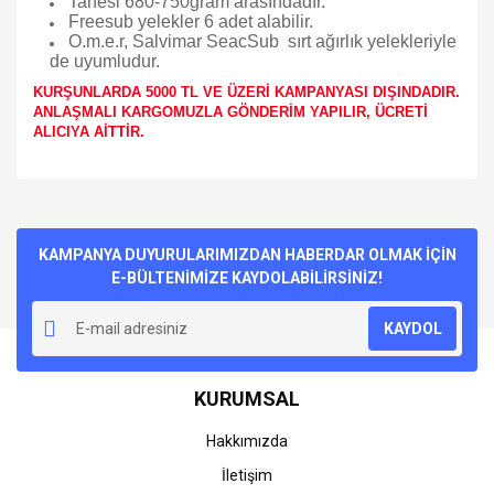
Tanesi 680-750gram arasındadır.
Freesub yelekler 6 adet alabilir.
O.m.e.r, Salvimar SeacSub sırt ağırlık yelekleriyle
de uyumludur.
KURŞUNLARDA 5000 TL VE ÜZERİ KAMPANYASI DIŞINDADIR.
ANLAŞMALI KARGOMUZLA GÖNDERİM YAPILIR, ÜCRETİ
ALICIYA AİTTİR.
Bu ürünün fiyat bilgisi, resim, ürün açıklamalarında ve diğer
konularda yetersiz gördüğünüz noktaları öneri formunu
Bu ürüne ilk yorumu siz yapın!
kullanarak tarafımıza iletebilirsiniz.
Görüş ve önerileriniz için teşekkür ederiz.
KAMPANYA DUYURULARIMIZDAN HABERDAR OLMAK İÇİN
E-BÜLTENİMİZE KAYDOLABİLİRSİNİZ!
Yorum Yaz
Ürün resmi kalitesiz, bozuk veya görüntülenemiyor.
KAYDOL
Ürün açıklamasında eksik bilgiler bulunuyor.
Ürün bilgilerinde hatalar bulunuyor.
KURUMSAL
Ürün fiyatı diğer sitelerden daha pahalı.
Bu ürüne benzer farklı alternatifler olmalı.
Hakkımızda
İletişim