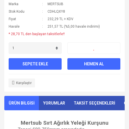
Marka
MERTSUB
Stok Kodu
CDHLQXY8
Fiyat
232,29 TL + KDV
Havale
251,57 TL (%5,00 havale indirimi)
* 28,70 TL den başlayan taksitlerle!!
SEPETE EKLE
HEMEN AL
Karşılaştır
ÜRÜN BİLGİSİ
YORUMLAR
TAKSİT SEÇENEKLERİ
ÖN
Mertsub Sırt Ağırlık Yeleği Kurşunu