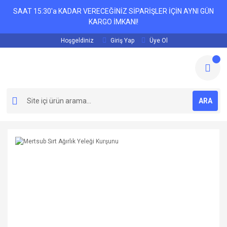
SAAT 15:30'a KADAR VERECEĞİNİZ SİPARİŞLER İÇİN AYNI GÜN
KARGO İMKANI!
Hoşgeldiniz
Giriş Yap
Üye Ol
ARA