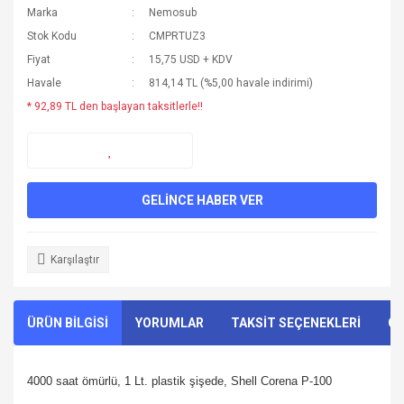
Marka
Nemosub
Stok Kodu
CMPRTUZ3
Fiyat
15,75 USD + KDV
Havale
814,14 TL (%5,00 havale indirimi)
* 92,89 TL den başlayan taksitlerle!!
GELİNCE HABER VER
Karşılaştır
ÜRÜN BİLGİSİ
YORUMLAR
TAKSİT SEÇENEKLERİ
ÖN
4000 saat ömürlü, 1 Lt. plastik şişede, Shell Corena P-100