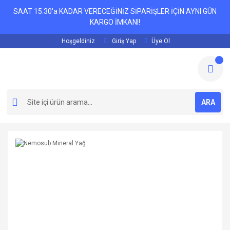
SAAT 15:30'a KADAR VERECEĞİNİZ SİPARİŞLER İÇİN AYNI GÜN
KARGO İMKANI!
Hoşgeldiniz
Giriş Yap
Üye Ol
ARA