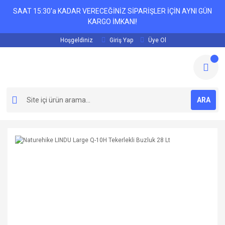
SAAT 15:30'a KADAR VERECEĞİNİZ SİPARİŞLER İÇİN AYNI GÜN
KARGO İMKANI!
Hoşgeldiniz
Giriş Yap
Üye Ol
ARA