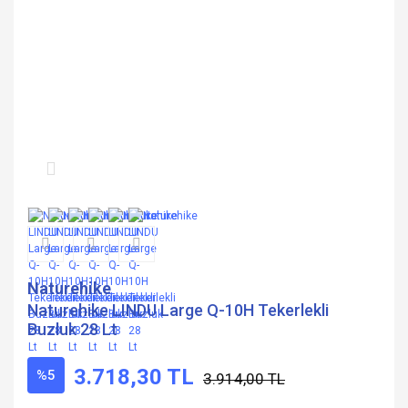
Naturehike
Naturehike LINDU Large Q-10H Tekerlekli
Buzluk 28 Lt
3.718,30 TL
%5
3.914,00 TL