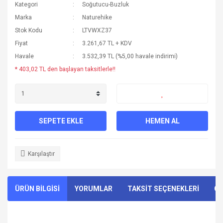
Kategori
Soğutucu-Buzluk
Marka
Naturehike
Stok Kodu
LTVWXZ37
Fiyat
3.261,67 TL + KDV
Havale
3.532,39 TL (%5,00 havale indirimi)
* 403,02 TL den başlayan taksitlerle!!
SEPETE EKLE
HEMEN AL
Karşılaştır
ÜRÜN BİLGİSİ
YORUMLAR
TAKSİT SEÇENEKLERİ
ÖN