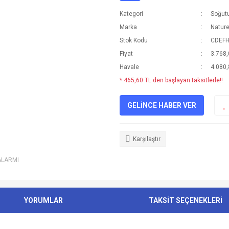
Kategori
Soğut
Marka
Nature
Stok Kodu
CDEF
Fiyat
3.768,
Havale
4.080,
* 465,60 TL den başlayan taksitlerle!!
GELİNCE HABER VER
Karşılaştır
ALARMI
YORUMLAR
TAKSİT SEÇENEKLERİ