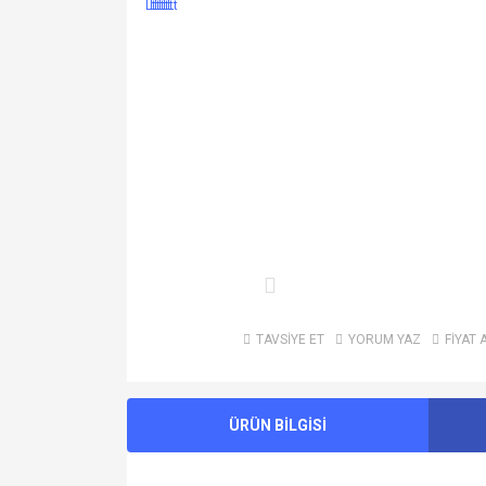
TAVSİYE ET
YORUM YAZ
FİYAT 
ÜRÜN BİLGİSİ