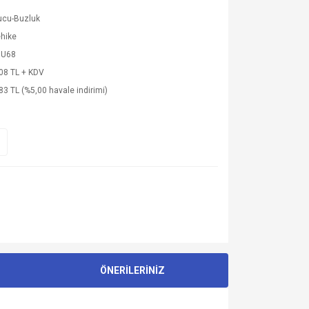
ucu-Buzluk
hike
HU68
08 TL + KDV
83 TL (%5,00 havale indirimi)
ÖNERİLERİNİZ