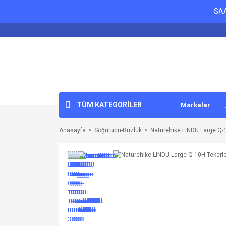
SAA
TÜM KATEGORİLER
Markalar
Anasayfa
Soğutucu-Buzluk
Naturehike LINDU Large Q-1