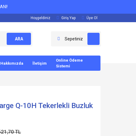
ANI!
Hoşgeldiniz
Giriş Yap
Üye Ol
ARA
Sepetiniz
Online Ödeme
Hakkımızda
İletişim
Sistemi
arge Q-10H Tekerlekli Buzluk
521,70 TL