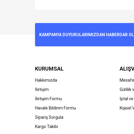
Bu ürünün fiyat bilgisi, resim, ürün açıklamalarında v
Görüş ve önerileriniz için teşekkür ederiz.
Ürün resmi kalitesiz, bozuk veya görüntülenemiyo
KAMPANYA DUYURULARIMIZDAN HABERDAR OLMA
Ürün açıklamasında eksik bilgiler bulunuyor.
Ürün bilgilerinde hatalar bulunuyor.
Ürün fiyatı diğer sitelerden daha pahalı.
Bu ürüne benzer farklı alternatifler olmalı.
KURUMSAL
ALIŞV
Hakkımızda
Mesafel
İletişim
Gizlilik
İletişim Formu
İptal ve
Havale Bildirim Formu
Kişisel 
Sipariş Sorgula
Kargo Takibi