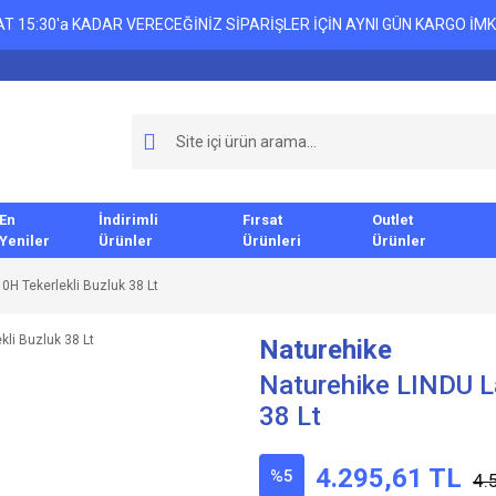
T 15:30'a KADAR VERECEĞİNİZ SİPARİŞLER İÇİN AYNI GÜN KARGO İMK
En
İndirimli
Fırsat
Outlet
Yeniler
Ürünler
Ürünleri
Ürünler
0H Tekerlekli Buzluk 38 Lt
Naturehike
Naturehike LINDU L
38 Lt
4.295,61 TL
%5
4.