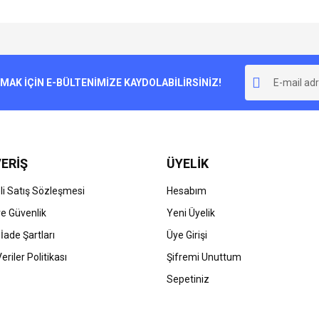
e diğer konularda yetersiz gördüğünüz noktaları öneri formunu kullanarak tarafımı
Bu ürüne ilk yorumu siz yapın!
r.
K İÇİN E-BÜLTENİMİZE KAYDOLABİLİRSİNİZ!
Yorum Yaz
ERİŞ
ÜYELİK
i Satış Sözleşmesi
Hesabım
 ve Güvenlik
Yeni Üyelik
 İade Şartları
Üye Girişi
Gönder
Veriler Politikası
Şifremi Unuttum
Sepetiniz