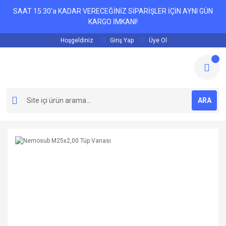
SAAT 15:30'a KADAR VERECEĞİNİZ SİPARİŞLER İÇİN AYNI GÜN
KARGO İMKANI!
Hoşgeldiniz
Giriş Yap
Üye Ol
ARA