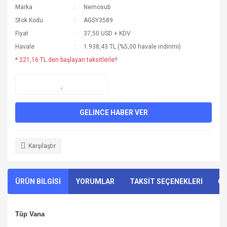
Marka
Nemosub
Stok Kodu
AGSY3589
Fiyat
37,50 USD + KDV
Havale
1.938,43 TL (%5,00 havale indirimi)
* 221,16 TL den başlayan taksitlerle!!
GELİNCE HABER VER
Karşılaştır
ÜRÜN BİLGİSİ
YORUMLAR
TAKSİT SEÇENEKLERİ
ÖN
Tüp Vana