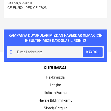
230 bar,M25X2.0
CE EN250 , PED CE 97/23
Bu ürünün fiyat bilgisi, resim, ürün açıklamalarında ve diğer
konularda yetersiz gördüğünüz noktaları öneri formunu
Bu ürüne ilk yorumu siz yapın!
kullanarak tarafımıza iletebilirsiniz.
Görüş ve önerileriniz için teşekkür ederiz.
KAMPANYA DUYURULARIMIZDAN HABERDAR OLMAK İÇİN
E-BÜLTENİMİZE KAYDOLABİLİRSİNİZ!
Yorum Yaz
Ürün resmi kalitesiz, bozuk veya görüntülenemiyor.
KAYDOL
Ürün açıklamasında eksik bilgiler bulunuyor.
Ürün bilgilerinde hatalar bulunuyor.
KURUMSAL
Ürün fiyatı diğer sitelerden daha pahalı.
Bu ürüne benzer farklı alternatifler olmalı.
Hakkımızda
İletişim
İletişim Formu
Havale Bildirim Formu
Gönder
Sipariş Sorgula