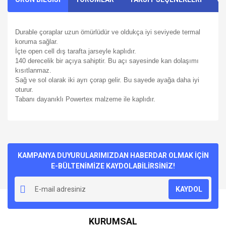
Durable çoraplar uzun ömürlüdür ve oldukça iyi seviyede termal
koruma sağlar.
İçte open cell dış tarafta jarseyle kaplıdır.
140 derecelik bir açıya sahiptir. Bu açı sayesinde kan dolaşımı
kısıtlanmaz.
Sağ ve sol olarak iki ayrı çorap gelir. Bu sayede ayağa daha iyi
oturur.
Tabanı dayanıklı Powertex malzeme ile kaplıdır.
Bu ürünün fiyat bilgisi, resim, ürün açıklamalarında ve diğer
konularda yetersiz gördüğünüz noktaları öneri formunu
Bu ürüne ilk yorumu siz yapın!
kullanarak tarafımıza iletebilirsiniz.
Görüş ve önerileriniz için teşekkür ederiz.
KAMPANYA DUYURULARIMIZDAN HABERDAR OLMAK İÇİN
E-BÜLTENİMİZE KAYDOLABİLİRSİNİZ!
Yorum Yaz
Ürün resmi kalitesiz, bozuk veya görüntülenemiyor.
KAYDOL
Ürün açıklamasında eksik bilgiler bulunuyor.
Ürün bilgilerinde hatalar bulunuyor.
KURUMSAL
Ürün fiyatı diğer sitelerden daha pahalı.