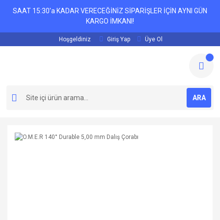
SAAT 15:30'a KADAR VERECEĞİNİZ SİPARİŞLER İÇİN AYNI GÜN
KARGO İMKANI!
Hoşgeldiniz
Giriş Yap
Üye Ol
ARA