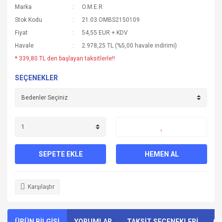
Marka
O.M.E.R
Stok Kodu
21.03.OMBS2150109
Fiyat
54,55 EUR + KDV
Havale
2.978,25 TL (%5,00 havale indirimi)
* 339,80 TL den başlayan taksitlerle!!
SEÇENEKLER
SEPETE EKLE
HEMEN AL
Karşılaştır
ÜRÜN BİLGİSİ
YORUMLAR
TAKSİT SEÇENEKLERİ
ÖN