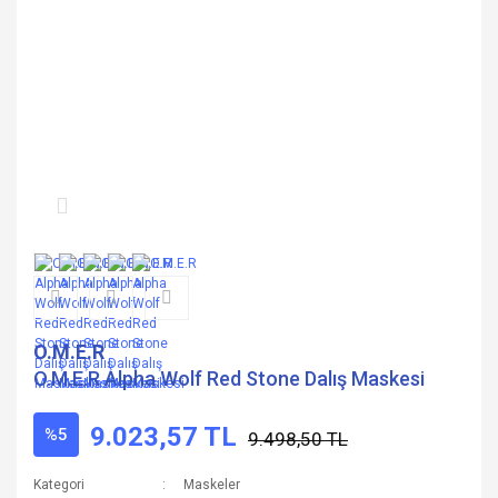
O.M.E.R
O.M.E.R Alpha Wolf Red Stone Dalış Maskesi
9.023,57 TL
%5
9.498,50 TL
Kategori
Maskeler