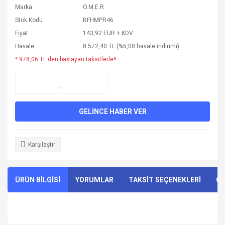
Marka
O.M.E.R
Stok Kodu
BFHMPR46
Fiyat
143,92 EUR + KDV
Havale
8.572,40 TL (%5,00 havale indirimi)
* 978,06 TL den başlayan taksitlerle!!
GELİNCE HABER VER
Karşılaştır
ÜRÜN BİLGİSİ
YORUMLAR
TAKSİT SEÇENEKLERİ
ÖN