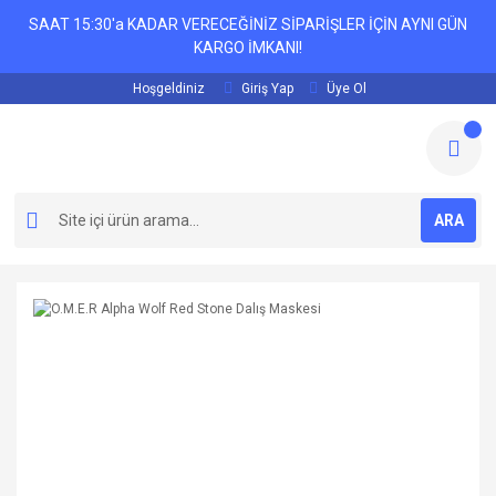
SAAT 15:30'a KADAR VERECEĞİNİZ SİPARİŞLER İÇİN AYNI GÜN
KARGO İMKANI!
Hoşgeldiniz
Giriş Yap
Üye Ol
ARA