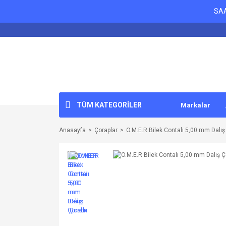
SAA
TÜM KATEGORİLER
Markalar
Anasayfa
Çoraplar
O.M.E.R Bilek Contalı 5,00 mm Dalış