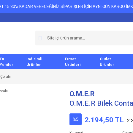
T 15:30'a KADAR VERECEĞİNİZ SİPARİŞLER İÇİN AYNI GÜN KARGO İMK
En
İndirimli
Fırsat
Outlet
Yeniler
Ürünler
Ürünleri
Ürünler
 Çorabı
O.M.E.R
O.M.E.R Bilek Conta
2.194,50 TL
%5
2.
Kategori
Çorapl