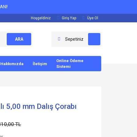
ANI!
Hoşgeldiniz
Giriş Yap
Üye Ol
ARA
Sepetiniz
Online Ödeme
Hakkımızda
İletişim
Sistemi
lı 5,00 mm Dalış Çorabı
310,00 TL
ar