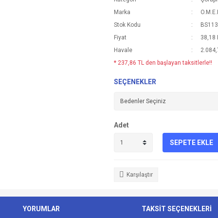
Marka
O.M.E.
Stok Kodu
BS113
Fiyat
38,18
Havale
2.084,
* 237,86 TL den başlayan taksitlerle!!
SEÇENEKLER
Adet
SEPETE EKLE
Karşılaştır
YORUMLAR
TAKSİT SEÇENEKLERİ