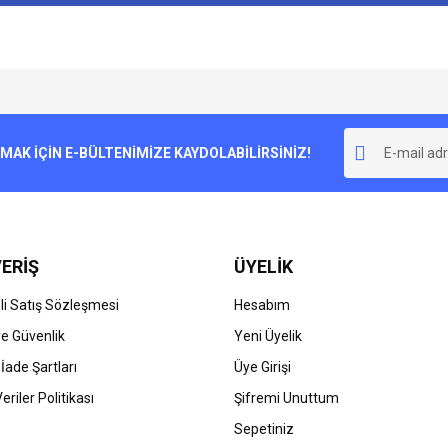
e diğer konularda yetersiz gördüğünüz noktaları öneri formunu kullanarak tarafımı
Bu ürüne ilk yorumu siz yapın!
r.
K İÇİN E-BÜLTENİMİZE KAYDOLABİLİRSİNİZ!
Yorum Yaz
ERİŞ
ÜYELİK
i Satış Sözleşmesi
Hesabım
 ve Güvenlik
Yeni Üyelik
 İade Şartları
Üye Girişi
Gönder
Veriler Politikası
Şifremi Unuttum
Sepetiniz