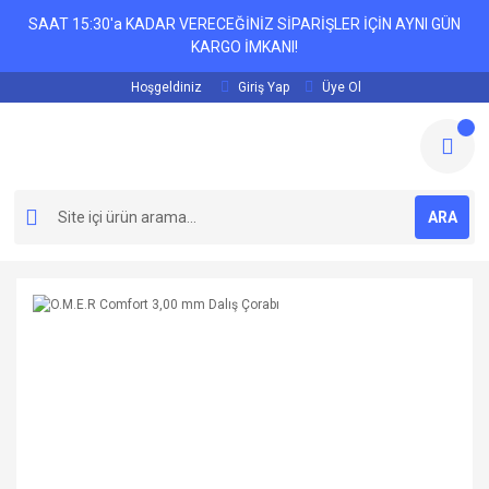
SAAT 15:30'a KADAR VERECEĞİNİZ SİPARİŞLER İÇİN AYNI GÜN
KARGO İMKANI!
Hoşgeldiniz
Giriş Yap
Üye Ol
ARA