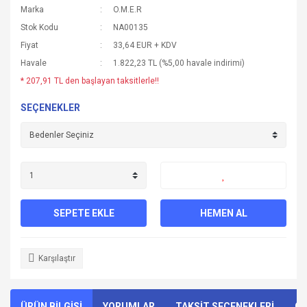
Marka
O.M.E.R
Stok Kodu
NA00135
Fiyat
33,64 EUR + KDV
Havale
1.822,23 TL (%5,00 havale indirimi)
* 207,91 TL den başlayan taksitlerle!!
SEÇENEKLER
SEPETE EKLE
HEMEN AL
Karşılaştır
ÜRÜN BİLGİSİ
YORUMLAR
TAKSİT SEÇENEKLERİ
ÖN