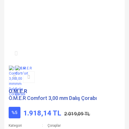
O.M.E.R
O.M.E.R Comfort 3,00 mm Dalış Çorabı
1.918,14 TL
%5
2.019,09 TL
Kategori
Çoraplar