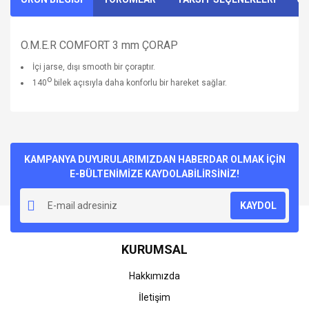
O.M.E.R COMFORT 3 mm ÇORAP
İçi jarse, dışı smooth bir çoraptır.
o
140
bilek açısıyla daha konforlu bir hareket sağlar.
Bu ürünün fiyat bilgisi, resim, ürün açıklamalarında ve diğer
konularda yetersiz gördüğünüz noktaları öneri formunu
Bu ürüne ilk yorumu siz yapın!
kullanarak tarafımıza iletebilirsiniz.
Görüş ve önerileriniz için teşekkür ederiz.
KAMPANYA DUYURULARIMIZDAN HABERDAR OLMAK İÇİN
E-BÜLTENİMİZE KAYDOLABİLİRSİNİZ!
Yorum Yaz
Ürün resmi kalitesiz, bozuk veya görüntülenemiyor.
KAYDOL
Ürün açıklamasında eksik bilgiler bulunuyor.
Ürün bilgilerinde hatalar bulunuyor.
KURUMSAL
Ürün fiyatı diğer sitelerden daha pahalı.
Bu ürüne benzer farklı alternatifler olmalı.
Hakkımızda
İletişim