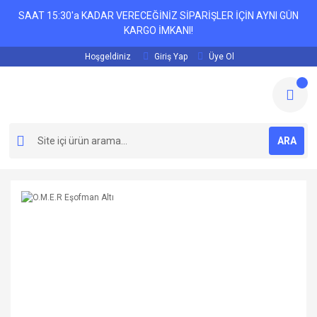
SAAT 15:30'a KADAR VERECEĞİNİZ SİPARİŞLER İÇİN AYNI GÜN
KARGO İMKANI!
Hoşgeldiniz
Giriş Yap
Üye Ol
ARA