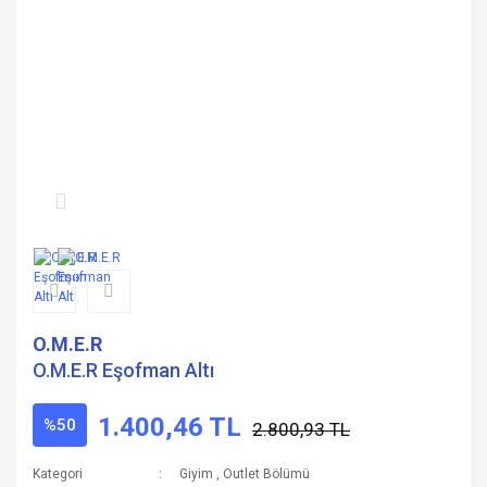
O.M.E.R
O.M.E.R Eşofman Altı
1.400,46 TL
%50
2.800,93 TL
Kategori
Giyim
,
Outlet Bölümü