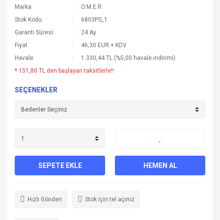
Marka
O.M.E.R
Stok Kodu
6803PS_1
Garanti Süresi
24 Ay
Fiyat
46,30 EUR + KDV
Havale
1.330,44 TL (%5,00 havale indirimi)
* 151,80 TL den başlayan taksitlerle!!
SEÇENEKLER
SEPETE EKLE
HEMEN AL
Hızlı Gönderi
Stok için tel açınız