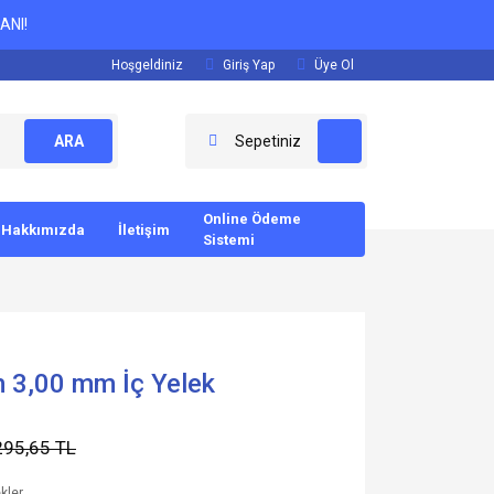
ANI!
Hoşgeldiniz
Giriş Yap
Üye Ol
ARA
Sepetiniz
Online Ödeme
Hakkımızda
İletişim
Sistemi
m 3,00 mm İç Yelek
295,65 TL
ekler