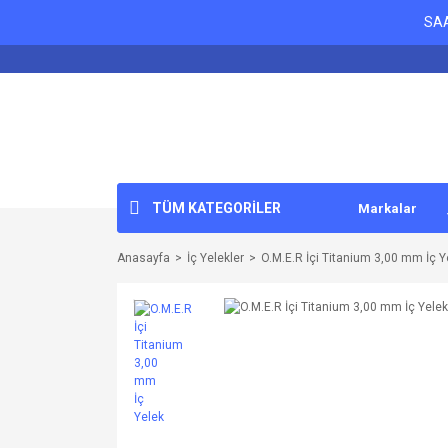
SAA
TÜM KATEGORİLER
Markalar
Anasayfa
İç Yelekler
O.M.E.R İçi Titanium 3,00 mm İç Y