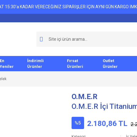
T 15:30'a KADAR VERECEĞİNİZ SİPARİŞLER İÇİN AYNI GÜN KARGO İMK
En
İndirimli
Fırsat
Outlet
Yeniler
Ürünler
Ürünleri
Ürünler
elek
O.M.E.R
O.M.E.R İçi Titaniu
2.180,86 TL
%5
2.
Kategori
İç Yel