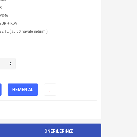
R
W346
 EUR + KDV
82 TL (%5,00 havale indirimi)
HEMEN AL
ÖNERİLERİNİZ