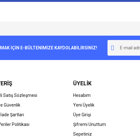
e diğer konularda yetersiz gördüğünüz noktaları öneri formunu kullanarak tarafımı
Bu ürüne ilk yorumu siz yapın!
r.
K İÇİN E-BÜLTENİMİZE KAYDOLABİLİRSİNİZ!
Yorum Yaz
ERİŞ
ÜYELİK
i Satış Sözleşmesi
Hesabım
 ve Güvenlik
Yeni Üyelik
 İade Şartları
Üye Girişi
Gönder
Veriler Politikası
Şifremi Unuttum
Sepetiniz