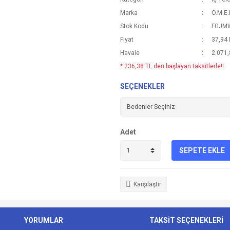
Marka
O.M.E.
Stok Kodu
FGJM
Fiyat
37,94
Havale
2.071,
* 236,38 TL den başlayan taksitlerle!!
SEÇENEKLER
Adet
SEPETE EKLE
Karşılaştır
YORUMLAR
TAKSİT SEÇENEKLERİ