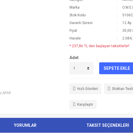
Marka
O.M.E.
Stok Kodu
5106C
Garanti Süresi
12 Ay
Fiyat
35,00
Havale
2.084,
* 237,86 TL den başlayan taksitlerle!!
Adet
SEPETE EKLE
Hızlı Gönderi
Stoktan Tesl
ALARMI
Karşılaştır
YORUMLAR
TAKSİT SEÇENEKLERİ