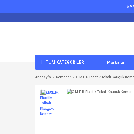
SAA
TÜM KATEGORİLER
Markalar
Anasayfa
Kemerler
O.M.E.R Plastik Tokalı Kauçuk Kem