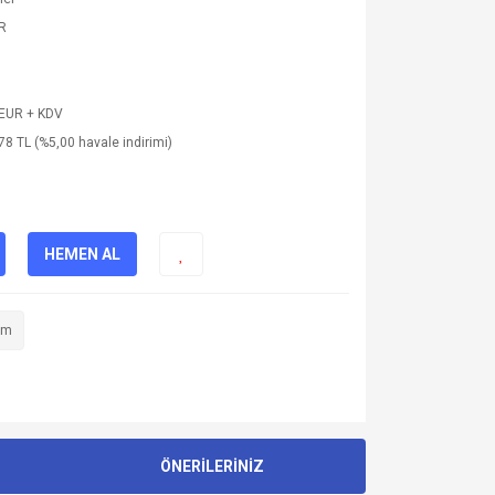
R
 EUR + KDV
78 TL (%5,00 havale indirimi)
HEMEN AL
im
ÖNERİLERİNİZ