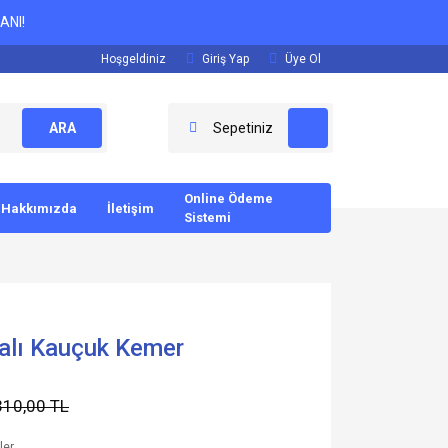
ANI!
Hoşgeldiniz
Giriş Yap
Üye Ol
ARA
Sepetiniz
Online Ödeme
Hakkımızda
İletişim
Sistemi
kalı Kauçuk Kemer
310,00 TL
ler