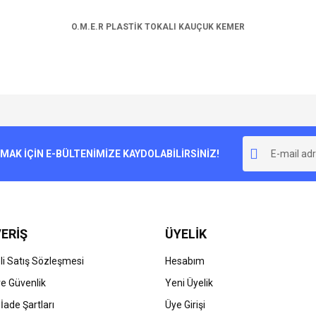
O.M.E.R PLASTİK TOKALI KAUÇUK KEMER
e diğer konularda yetersiz gördüğünüz noktaları öneri formunu kullanarak tarafımı
Bu ürüne ilk yorumu siz yapın!
r.
K İÇİN E-BÜLTENİMİZE KAYDOLABİLİRSİNİZ!
Yorum Yaz
ERİŞ
ÜYELİK
i Satış Sözleşmesi
Hesabım
 ve Güvenlik
Yeni Üyelik
 İade Şartları
Üye Girişi