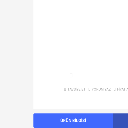
TAVSİYE ET
YORUM YAZ
FİYAT 
ÜRÜN BİLGİSİ