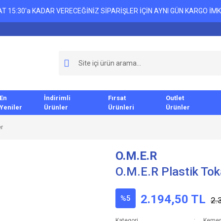
T 15:30'a KADAR VERECEĞİNİZ SİPARİŞLER İÇİN AYNI GÜN KARGO İMK
En
İndirimli
Fırsat
Outlet
Yeniler
Ürünler
Ürünleri
Ürünler
er
O.M.E.R
O.M.E.R Plastik To
2.194,50 TL
%5
2.
Kategori
Kemer