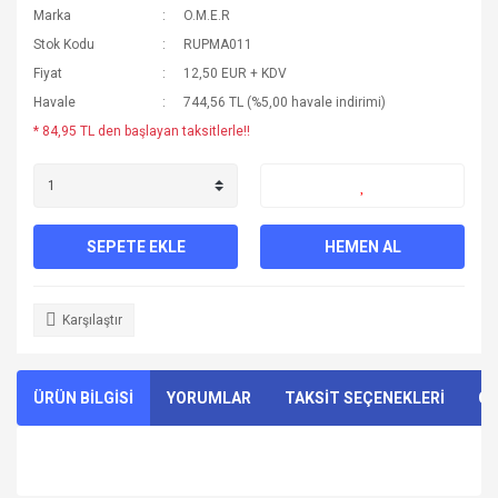
Marka
O.M.E.R
Stok Kodu
RUPMA011
Fiyat
12,50 EUR + KDV
Havale
744,56 TL (%5,00 havale indirimi)
* 84,95 TL den başlayan taksitlerle!!
SEPETE EKLE
HEMEN AL
Karşılaştır
ÜRÜN BİLGİSİ
YORUMLAR
TAKSİT SEÇENEKLERİ
ÖN