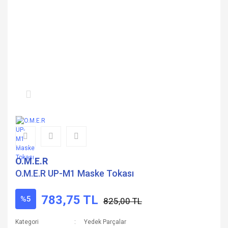
O.M.E.R
O.M.E.R UP-M1 Maske Tokası
783,75 TL
%5
825,00 TL
Kategori
Yedek Parçalar