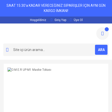
SAAT 15:30'a KADAR VERECEĞİNİZ SİPARİŞLER İÇİN AYNI GÜN
KARGO İMKANI!
Hoşgeldiniz
Giriş Yap
Üye Ol
ARA